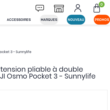
0
Livraison offerte dès 49€ d'achat
Expéditi
ACCESSOIRES
MARQUES
NOUVEAU
PROMOS
cket 3 - Sunnylife
tension pliable à double
JI Osmo Pocket 3 - Sunnylife