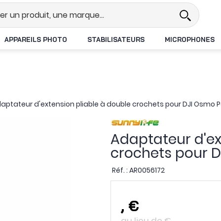
el
Revendeur DJI N°1 en France
APPAREILS PHOTO
STABILISATEURS
MICROPHONES
aptateur d'extension pliable à double crochets pour DJI Osmo Po
Adaptateur d'ex
crochets pour D
Réf. :
AR0056172
,
€
au lieu de
€