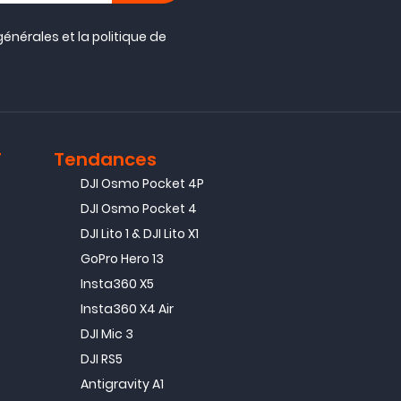
générales
et la
politique de
T
Tendances
DJI Osmo Pocket 4P
DJI Osmo Pocket 4
DJI Lito 1 & DJI Lito X1
GoPro Hero 13
Insta360 X5
Insta360 X4 Air
DJI Mic 3
DJI RS5
Antigravity A1