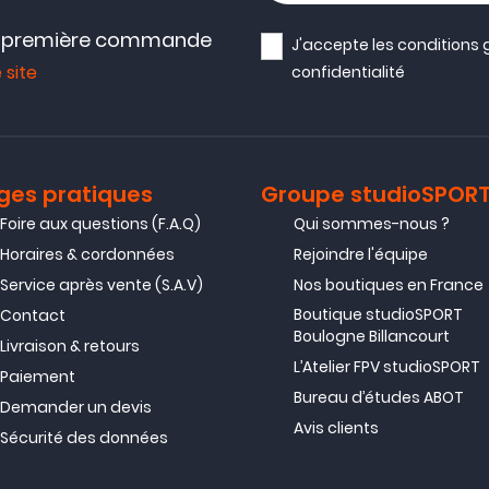
e première commande
J'accepte les
conditions 
 site
confidentialité
ges pratiques
Groupe studioSPOR
Foire aux questions (F.A.Q)
Qui sommes-nous ?
Horaires & cordonnées
Rejoindre l'équipe
Service après vente (S.A.V)
Nos boutiques en France
Boutique studioSPORT
Contact
Boulogne Billancourt
Livraison & retours
L’Atelier FPV studioSPORT
Paiement
Bureau d’études ABOT
Demander un devis
Avis clients
Sécurité des données