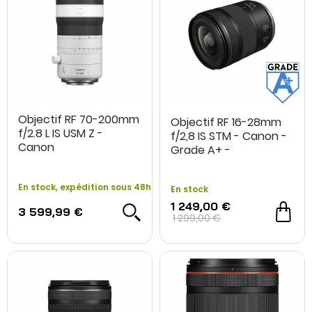
Objectif RF 70-200mm
Objectif RF 16-28mm
f/2.8 L IS USM Z -
f/2,8 IS STM - Canon -
Canon
Grade A+ -
Reconditionné
En stock, expédition sous 48h
En stock
1 249,00 €
3 599,99 €
1 299,00 €
OCCASION