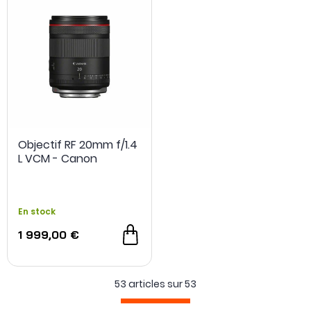
Objectif RF 20mm f/1.4
L VCM - Canon
OCCASION
- 40 €
En stock
1 999,00 €
53 articles sur
53