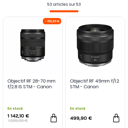
Toutes les utilisations sont possibles avec les différentes
53 articles sur
53
optiques polyvalentes telles que des objectifs grand angle,
zoom, téléobjectif et des focales fixes.
- 156,90 €
Objectif RF 28-70 mm
Objectif RF 45mm f/1.2
f/2.8 IS STM - Canon
STM - Canon
En stock
En stock
1 142,10 €
499,90 €
1 299,00 €