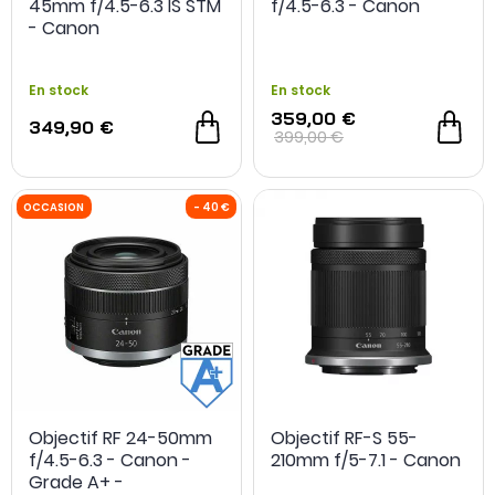
45mm f/4.5-6.3 IS STM
f/4.5-6.3 - Canon
- Canon
En stock
En stock
359,00 €
349,90 €
399,00 €
Objectif RF 24-50mm
Objectif RF-S 55-
f/4.5-6.3 - Canon -
210mm f/5-7.1 - Canon
OCCASION
- 50 €
OCCASION
Grade A+ -