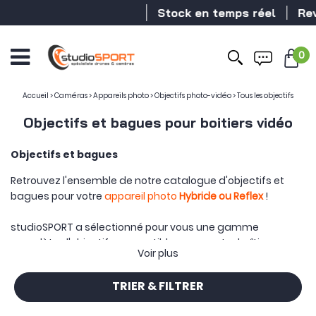
Stock en temps réel
Revendeur D
0
Accueil
>
Caméras
>
Appareils photo
>
Objectifs photo-vidéo
>
Tous les objectifs
Objectifs et bagues pour boitiers vidéo
Objectifs et bagues
Retrouvez l'ensemble de notre catalogue d'objectifs et
bagues pour votre
appareil photo
Hybride ou Reflex
!
studioSPORT a sélectionné pour vous une gamme
complète d'objectifs compatibles avec votre boîtier
Voir plus
Panasonic
,
Nikon
,
Canon
,
Sony
,
Fujifilm
,
Nikon
,
Hasselblad
,
Olympus
et plus encore !
TRIER & FILTRER
Profitez d'objectifs pour
plein format, micro4/3, APS-C ou
encore moyen format
pour s'adapter à votre appareil.