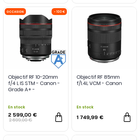
Objectif RF 10-20mm
Objectif RF 85mm
f/4 L IS STM - Canon -
f/1.4L VCM - Canon
OCCASION
- 100 €
Grade A+ -
Reconditionné
En stock
En stock
2 599,00 €
1 749,99 €
2 699,00 €