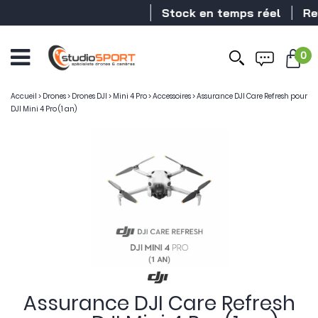
Stock en temps réel
Revend
0
Accueil
>
Drones
>
Drones DJI
>
Mini 4 Pro
>
Accessoires
>
Assurance DJI Care Refresh pour
DJI Mini 4 Pro (1 an)
Assurance DJI Care Refresh