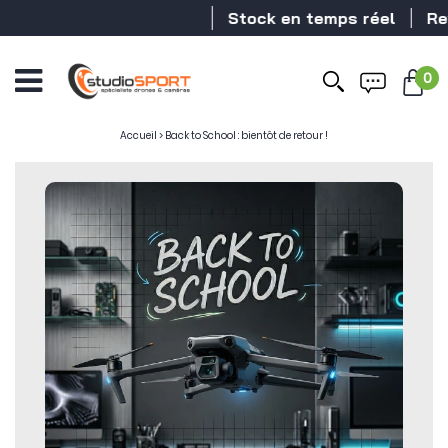
Stock en temps réel
Reve
0
Accueil
>
Back to School : bientôt de retour !