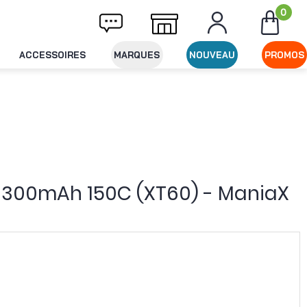
0
Livraison offerte dès 49€ d'achat
Expédit
ACCESSOIRES
MARQUES
NOUVEAU
PROMOS
S 1300mAh 150C (XT60) - ManiaX