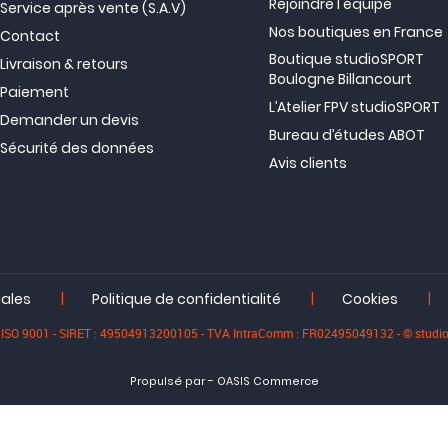
Rejoindre l'équipe
Service après vente (S.A.V)
Nos boutiques en France
Contact
Boutique studioSPORT
Livraison & retours
Boulogne Billancourt
Paiement
L’Atelier FPV studioSPORT
Demander un devis
Bureau d’études ABOT
Sécurité des données
Avis clients
|
|
|
gales
Politique de confidentialité
Cookies
iée ISO 9001 - SIRET : 49504913200105 - TVA IntraComm : FR02495049132 - © stu
-
Propulsé par
OASIS Commerce