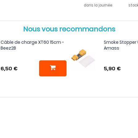
dans la journée
stoc
Nous vous recommandons
Câble de charge XT60 15cm -
Smoke Stopper 
Beez2B
Amass
6,50 €
5,90 €