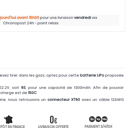
jourd'hui
avant 15h00
pour une livraison
vendredi
via
Chronopost 24h - point relais
evez tirer dans les gazs, optez pour cette
batterie LiPo
proposée
22.2V, soit
6S
, pour une capacité de 1300mAh. Afin de pouvoir
décharge est de
150C
.
ine, nous retrouvons un
connecteur XT60
avec un câble 12AWG
PAIEMENT 3/4/10X
EPÔT EN FRANCE
LIVRAISON OFFERTE