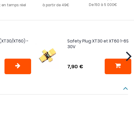
De 150 à 5 000€
k en temps réel
à partir de 49€
(XT30/XT60) -
Safety Plug XT30 et XT60 1-6S
30V
7,90 €