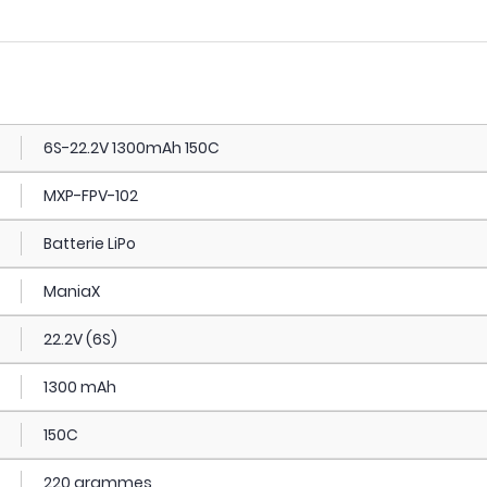
6S-22.2V 1300mAh 150C
MXP-FPV-102
Batterie LiPo
ManiaX
22.2V (6S)
1300 mAh
150C
220 grammes