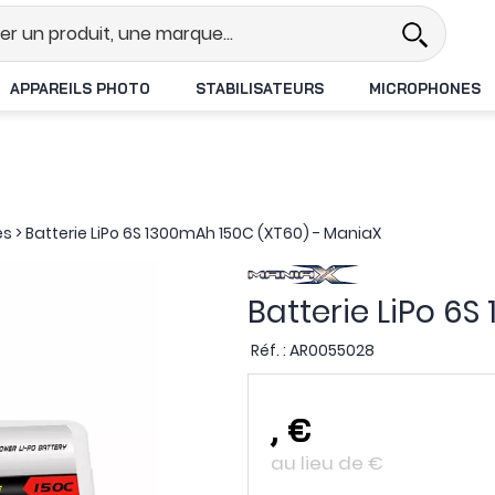
el
Revendeur DJI N°1 en France
APPAREILS PHOTO
STABILISATEURS
MICROPHONES
es
>
Batterie LiPo 6S 1300mAh 150C (XT60) - ManiaX
Batterie LiPo 6
Réf. :
AR0055028
,
€
au lieu de
€