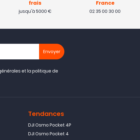
frais
France
jusqu'à 5000 €
02 35 00 30 00
générales
et la
politique de
Tendances
DJI Osmo Pocket 4P
DJI Osmo Pocket 4