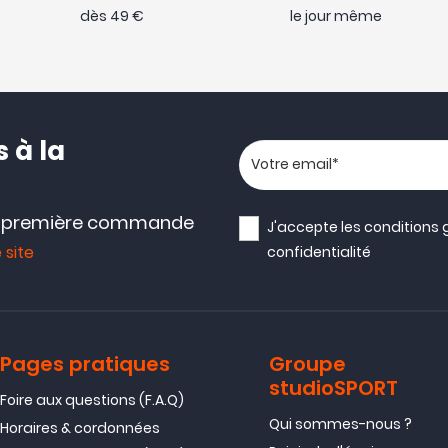
dès 49 €
le jour même
 à la
Votre adresse email
e première commande
J'accepte les
conditions 
 site
confidentialité
Pages pratiques
Groupe
studioSPORT
Foire aux questions (F.A.Q)
Qui sommes-nous ?
Horaires & cordonnées