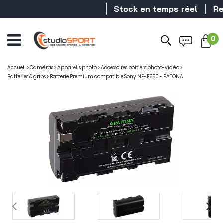
Stock en temps réel
Reve
0
Accueil
>
Caméras
>
Appareils photo
>
Accessoires boîtiers photo-vidéo
>
Batteries & grips
>
Batterie Premium compatible Sony NP-F550 - PATONA