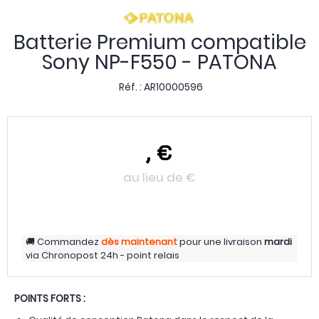
Batterie Premium compatible
Sony NP-F550 - PATONA
Réf. :
AR10000596
,
€
au lieu de
€
Commandez
dès maintenant
pour une livraison
mardi
via
Chronopost 24h - point relais
POINTS FORTS :