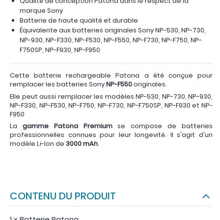
Qualité de conception Patona dans le respect de la
marque Sony
Batterie de haute qualité et durable
Équivalente aux batteries originales Sony NP-530, NP-730,
NP-930, NP-F330, NP-F530, NP-F550, NP-F730, NP-F750, NP-
F750SP, NP-F930, NP-F950
Cette batterie rechargeable Patona a été conçue pour
remplacer les batteries Sony
NP-F550
originales.
Elle peut aussi remplacer les modèles NP-530, NP-730, NP-930,
NP-F330, NP-F530, NP-F750, NP-F730, NP-F750SP, NP-F930 et NP-
F950
La
gamme Patona Premium
se compose de batteries
professionnelles connues pour leur longevité. Il s'agit d'un
modèle Li-Ion de
3000 mAh
.
CONTENU DU PRODUIT
1 x Batterie Patona