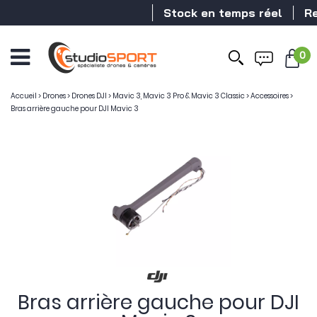
Stock en temps réel
Rev
0
Ouvrir
le
menu
Accueil
>
Drones
>
Drones DJI
>
Mavic 3, Mavic 3 Pro & Mavic 3 Classic
>
Accessoires
>
Bras arrière gauche pour DJI Mavic 3
Bras arrière gauche pour DJI