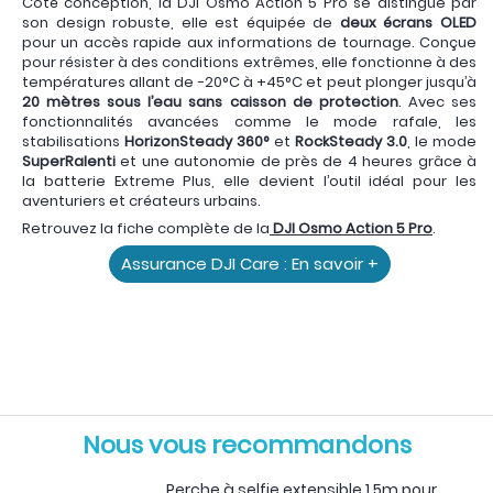
Côté conception, la DJI Osmo Action 5 Pro se distingue par
son design robuste, elle est équipée de
deux écrans OLED
pour un accès rapide aux informations de tournage. Conçue
pour résister à des conditions extrêmes, elle fonctionne à des
températures allant de -20°C à +45°C et peut plonger jusqu’à
20 mètres sous l’eau sans caisson de protection
. Avec ses
fonctionnalités avancées comme le mode rafale, les
stabilisations
HorizonSteady 360°
et
RockSteady 3.0
, le mode
SuperRalenti
et une autonomie de près de 4 heures grâce à
la batterie Extreme Plus, elle devient l’outil idéal pour les
aventuriers et créateurs urbains.
Retrouvez la fiche complète de la
DJI Osmo Action 5 Pro
.
Assurance DJI Care : En savoir +
DJI Action 5 Pro
par Mister
Freeride
Nous vous recommandons
Perche à selfie extensible 1,5m pour