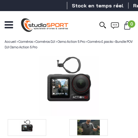
Stock en temps réel
Revend
0
Ouvrir
le
menu
Accueil
>
Caméras
>
Caméras DJI
>
Osmo Action 5 Pro
>
Caméra & packs
>
Bundle POV
DJI Osmo Action 5 Pro