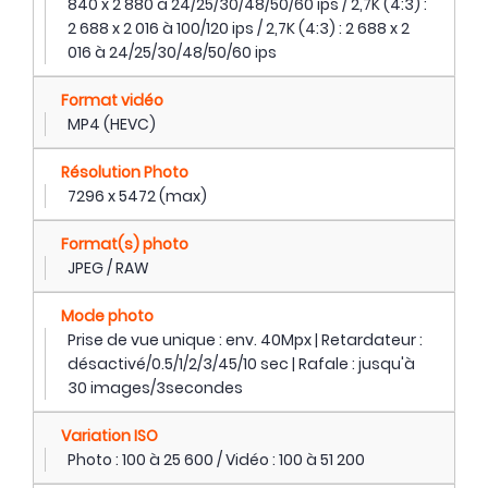
840 x 2 880 à 24/25/30/48/50/60 ips / 2,7K (4:3) :
2 688 x 2 016 à 100/120 ips / 2,7K (4:3) : 2 688 x 2
016 à 24/25/30/48/50/60 ips
Format vidéo
MP4 (HEVC)
Résolution Photo
7296 x 5472 (max)
Format(s) photo
JPEG / RAW
Mode photo
Prise de vue unique : env. 40Mpx | Retardateur :
désactivé/0.5/1/2/3/45/10 sec | Rafale : jusqu'à
30 images/3secondes
Variation ISO
Photo : 100 à 25 600 / Vidéo : 100 à 51 200