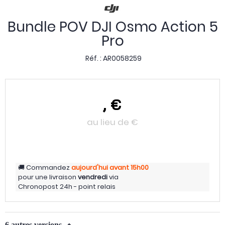
Bundle POV DJI Osmo Action 5
Pro
Réf. :
AR0058259
,
€
au lieu de
€
Commandez
aujourd'hui
avant 15h00
pour une livraison
vendredi
via
Chronopost 24h - point relais
6 autres versions