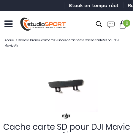
Stock en temps réel
Rev
0
Ouvrir
le
menu
Accueil
>
Drones
>
Drones-caméras
>
Pièces détachées
>
Cache carte SD pour DJI
Mavic Air
Cache carte SD pour DJI Mavic