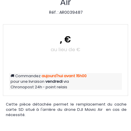
Air
Réf. :
AR0039487
,
€
au lieu de
€
Commandez
aujourd'hui
avant 15h00
pour une livraison
vendredi
via
Chronopost 24h - point relais
Cette pièce détachée permet le remplacement du cache
carte SD situé à l'arrière du drone DJI Mavic Air en cas de
nécessité.