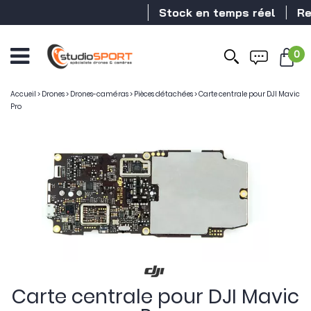
Stock en temps réel
Rev
0
Accueil
>
Drones
>
Drones-caméras
>
Pièces détachées
>
Carte centrale pour DJI Mavic
Pro
Carte centrale pour DJI Mavic