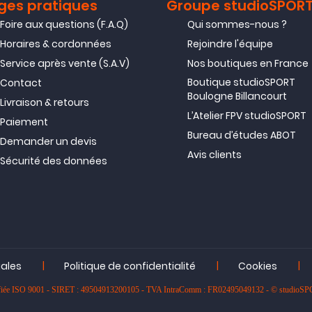
ges pratiques
Groupe studioSPOR
Foire aux questions (F.A.Q)
Qui sommes-nous ?
Horaires & cordonnées
Rejoindre l'équipe
Service après vente (S.A.V)
Nos boutiques en France
Boutique studioSPORT
Contact
Boulogne Billancourt
Livraison & retours
L’Atelier FPV studioSPORT
Paiement
Bureau d’études ABOT
Demander un devis
Avis clients
Sécurité des données
|
|
|
gales
Politique de confidentialité
Cookies
rtifiée ISO 9001 - SIRET : 49504913200105 - TVA IntraComm : FR02495049132 - © studioS