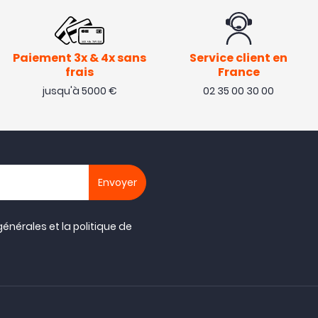
Paiement 3x & 4x sans
Service client en
frais
France
jusqu'à 5000 €
02 35 00 30 00
générales
et la
politique de