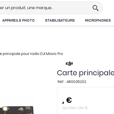
el
Revendeur DJI N°1 en France
APPAREILS PHOTO
STABILISATEURS
MICROPHONES
e principale pour radio DJI Mavic Pro
Carte principale
Réf. :
AR0035202
,
€
au lieu de
€