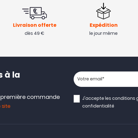
Livraison offerte
Expédition
dès 49 €
le jour même
 à la
Votre adresse email
e première commande
J'accepte les
conditions 
 site
confidentialité