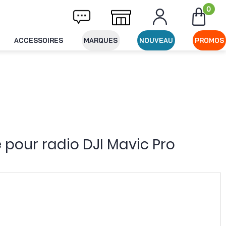
0
Livraison offerte dès 49€ d'achat
Expéditi
ACCESSOIRES
MARQUES
NOUVEAU
PROMOS
 pour radio DJI Mavic Pro