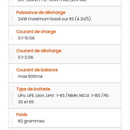
Puissance de décharge
24W maximum basé sur 6S (4.2V/S)
Courant de charge
0.1-10.0A
Courant de décharge
0.1-2.0A
Courant de balance
max 500mA
Type de batterie
LiPo, LiFE, LiIon, LiHV : 1-6S / NiMH, NiCd : 1-15S / Pb :
3S et 6S
Poids
82 grammes