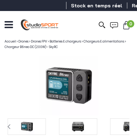
Stock en temps réel
Reve
0
Accueil
>
Drones
>
Drones FPV
>
Batteries & chargeurs
>
Chargeurs & alimentations
>
Chargeur B6neo DC (200W) - SkyRC