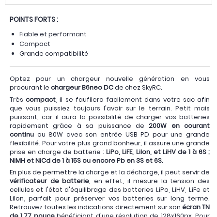
POINTS FORTS :
Fiable et performant
Compact
Grande compatibilité
Optez pour un chargeur nouvelle génération en vous
procurant le
chargeur B6neo DC
de chez SkyRC.
Très
compact
, il se faufilera facilement dans votre sac afin
que vous puissiez toujours l'avoir sur le terrain. Petit mais
puissant, car il aura la possibilité de charger vos batteries
rapidement grâce à sa puissance de
200W en courant
continu
ou 80W avec son entrée USB PD pour une grande
flexibilité. Pour votre plus grand bonheur, il assure une grande
prise en charge de batterie :
LiPo, LiFE, LiIon, et LiHV de 1 à 6S ;
NiMH et NiCd de 1 à 15S ou encore Pb en 3S et 6S
.
En plus de permettre la charge et la décharge, il peut servir de
vérificateur de batterie
, en effet, il mesure la tension des
cellules et l'état d'équilibrage des batteries LiPo, LiHV, LiFe et
Lilon, parfait pour préserver vos batteries sur long terme.
Retrouvez toutes les indications directement sur son
écran TN
de 1.77 pouce
bénéficiant d'une résolution de 128x160px. Pour