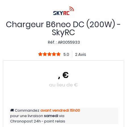
Chargeur B6neo DC (200W) -
SkyRC
Réf. :
AR0055933
5.0
2 Avis
,
€
au lieu de
€
Commandez
avant vendredi
15h00
pour une livraison
samedi
via
Chronopost 24h - point relais