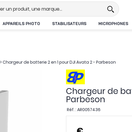
l
Revendeur DJI N°1 en France
APPAREILS PHOTO
STABILISATEURS
MICROPHONES
>
Chargeur de batterie 2 en 1 pour DJI Avata 2 - Parbeson
Chargeur de batt
Parbeson
Réf. :
AR0057436
,
€