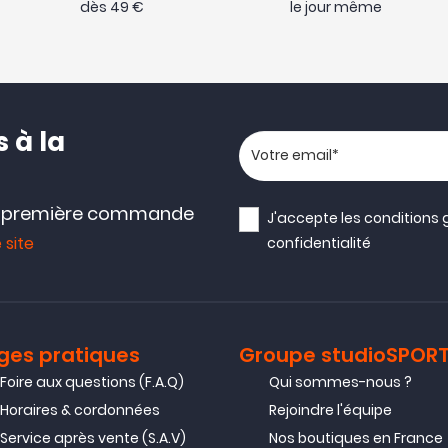
dès 49 €
le jour même
 à la
Votre adresse email
e première commande
J'accepte les
conditions 
 site
confidentialité
ges pratiques
Groupe studioSPOR
Foire aux questions (F.A.Q)
Qui sommes-nous ?
Horaires & cordonnées
Rejoindre l'équipe
Service après vente (S.A.V)
Nos boutiques en France