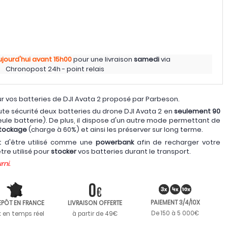
ujourd'hui
avant 15h00
pour une livraison
samedi
via
Chronopost 24h - point relais
r vos batteries de DJI Avata 2 proposé par Parbeson.
ute sécurité deux batteries du drone DJI Avata 2 en
seulement 90
ule batterie). De plus, il dispose d'un autre mode permettant de
tockage
(charge à 60%) et ainsi les préserver sur long terme.
t d'être utilisé comme une
powerbank
afin de recharger votre
tre utilisé pour
stocker
vos batteries durant le transport.
rni.
PAIEMENT 3/4/10X
EPÔT EN FRANCE
LIVRAISON OFFERTE
De 150 à 5 000€
k en temps réel
à partir de 49€