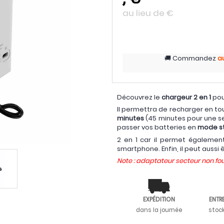
au lieu de
€
Commandez
a
Découvrez le
chargeur 2 en 1
pou
Il permettra de recharger en to
minutes
(45 minutes pour une se
passer vos batteries en
mode s
2 en 1 car il permet égalemen
smartphone. Enfin, il peut aussi ê
Note : adaptateur secteur non fou
EXPÉDITION
ENTR
dans la journée
stoc