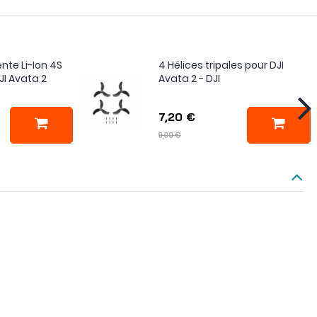
ente Li-Ion 4S
4 Hélices tripales pour DJI
I Avata 2
Avata 2 - DJI
7,20 €
9,00 €