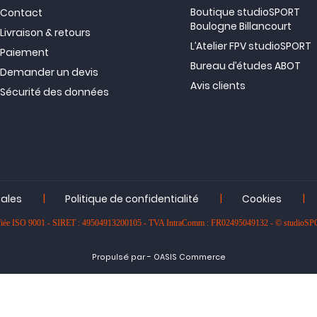
Boutique studioSPORT
Contact
Boulogne Billancourt
Livraison & retours
L’Atelier FPV studioSPORT
Paiement
Bureau d’études ABOT
Demander un devis
Avis clients
Sécurité des données
|
|
|
gales
Politique de confidentialité
Cookies
rtifiée ISO 9001 - SIRET : 49504913200105 - TVA IntraComm : FR02495049132 - © studioS
-
Propulsé par
OASIS Commerce