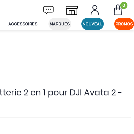
0
Livraison offerte dès 49€ d'achat
Expéditi
ACCESSOIRES
MARQUES
NOUVEAU
PROMOS
erie 2 en 1 pour DJI Avata 2 -