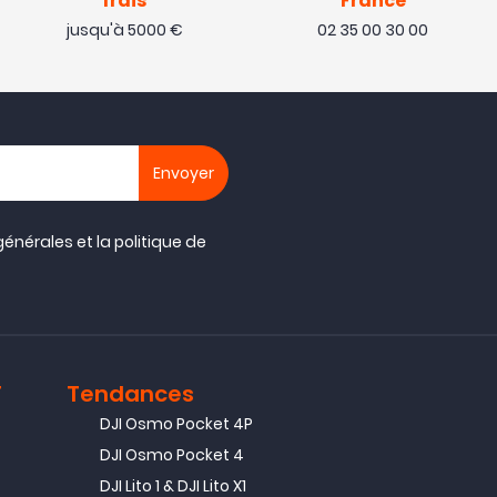
frais
France
jusqu'à 5000 €
02 35 00 30 00
générales
et la
politique de
T
Tendances
DJI Osmo Pocket 4P
DJI Osmo Pocket 4
DJI Lito 1 & DJI Lito X1