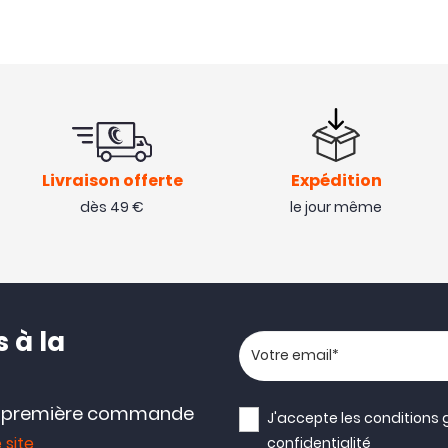
Livraison offerte
Expédition
dès 49 €
le jour même
 à la
Votre adresse email
e première commande
J'accepte les
conditions 
 site
confidentialité