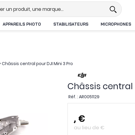
el
Revendeur DJI N°1 en France
APPAREILS PHOTO
STABILISATEURS
MICROPHONES
>
Châssis central pour DJI Mini 3 Pro
Châssis central 
Réf. :
AR0051129
,
€
au lieu de
€