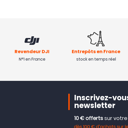
Revendeur DJI
Entrepôts en France
N°1 en France
stock en temps réel
Inscrivez-vous
newsletter
10 € offerts
sur votr
dès 100 € d’achats sur le