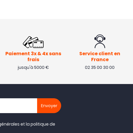
Paiement 3x & 4x sans
Service client en
frais
France
jusqu'à 5000 €
02 35 00 30 00
générales
et la
politique de