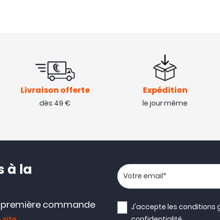
Livraison offerte
Expédition
dès 49 €
le jour même
 à la
Votre adresse email
e première commande
J'accepte les
conditions 
 site
confidentialité