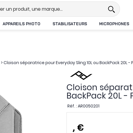
l
Revendeur DJI N°1 en France
APPAREILS PHOTO
STABILISATEURS
MICROPHONES
>
Cloison séparatrice pour Everyday Sling 10L ou BackPack 20L -
Cloison séparatr
BackPack 20L - 
Réf. :
AR0050201
,
€