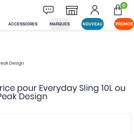
0
Livraison offerte dès 49€ d'achat
Expéditi
ACCESSOIRES
MARQUES
NOUVEAU
PROMOS
 Peak Design
ice pour Everyday Sling 10L ou
Peak Design