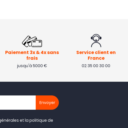
Paiement 3x & 4x sans
Service client en
frais
France
jusqu'à 5000 €
02 35 00 30 00
générales
et la
politique de