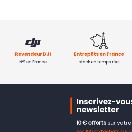
Revendeur DJI
Entrepôts en France
N°1 en France
stock en temps réel
Inscrivez-vous
newsletter
10 € offerts
sur votr
dès 100 € d’achats sur le