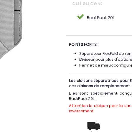
au lieu de
€
BackPack 20L
POINTS FORTS :
Séparateur FlexFold de r
Diviseur pour plus d'option
Permet de mieux configur
Les cloisons séparatrices pour E
des
cloisons de remplacement
.
Elles sont spécialement conçu
BackPack 20L.
Attention la cloison pour le sa
inversement.