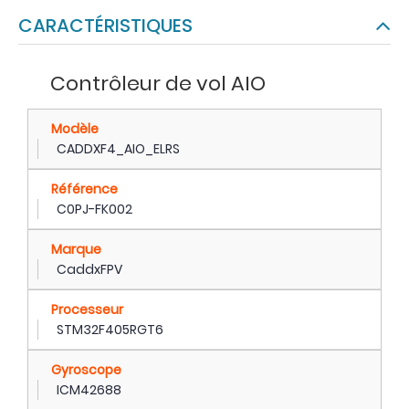
CARACTÉRISTIQUES
Contrôleur de vol AIO
Modèle
CADDXF4_AIO_ELRS
Référence
C0PJ-FK002
Marque
CaddxFPV
Processeur
STM32F405RGT6
Gyroscope
ICM42688