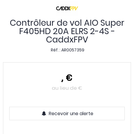
Contrôleur de vol AIO Super
F405HD 20A ELRS 2-4S -
CaddxFPV
Réf. :
AR0057359
,
€
au lieu de
€
Recevoir une alerte