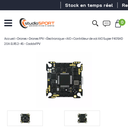
Stock en temps réel
Reve
0
Accueil
>
Drones
>
Drones FPV
>
Électronique
>
AIO
>
Contrôleur de vol AIO Super F405HD
20A ELRS 2-4S - CaddxFPV