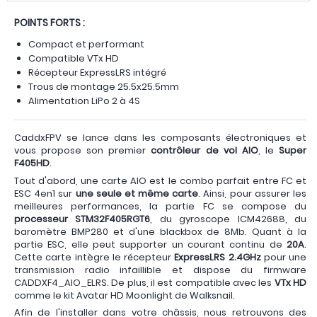
POINTS FORTS :
Compact et performant
Compatible VTx HD
Récepteur ExpressLRS intégré
Trous de montage 25.5x25.5mm
Alimentation LiPo 2 à 4S
CaddxFPV se lance dans les composants électroniques et
vous propose son premier
contrôleur de vol
AIO
, le
Super
F405HD
.
Tout d'abord, une carte AIO est le combo parfait entre FC et
ESC 4en1 sur
une seule et même carte
. Ainsi, pour assurer les
meilleures performances, la partie FC se compose du
processeur STM32F405RGT6
, du gyroscope ICM42688, du
baromètre BMP280 et d'une blackbox de 8Mb. Quant à la
partie ESC, elle peut supporter un courant continu de
20A
.
Cette carte intègre le récepteur
ExpressLRS 2.4GHz
pour une
transmission radio infaillible et dispose du firmware
CADDXF4_AIO_ELRS. De plus, il est compatible avec les
VTx HD
comme le kit Avatar HD Moonlight de Walksnail.
Afin de l'installer dans votre châssis, nous retrouvons des