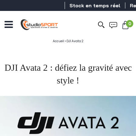
Stock en temps réel
Revendeur DJI N
0
Accueil
>
DJI Avata 2
DJI Avata 2 : défiez la gravité avec
style !