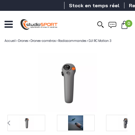
Stock en temps réel
Reven
0
Accueil
>
Drones
>
Drones-caméras
>
Radiocommandes
>
DJI RC Motion 3