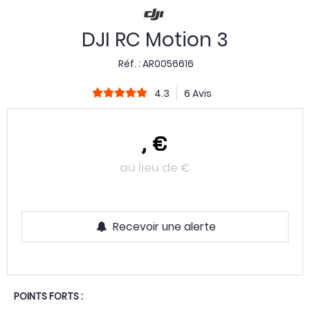
DJI RC Motion 3
Réf. :
AR0056616
4.3
6 Avis
,
€
au lieu de
€
Recevoir une alerte
POINTS FORTS :