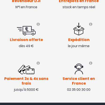
Revendeur DJI
Entrepôts en France
Avis collecté par Trustpilot
N°1 en France
stock en temps réel
Bon produit. Bien reçu. 👍
( 01/06/24 )
Livraison offerte
Expédition
Avis collecté par Trustpilot
dès 49 €
le jour même
Comme toujours studio sport rapide et efficace
j’avais commandé en 3jours ouvrable en relais et au
final commande reçu le lendemain, le motion
contrôleur 3 et franchement top et avec le mode
accro simplifié et la molette ces un pur bonheur de
l’avoir en main
Paiement 3x & 4x sans
Service client en
frais
France
( 08/05/24 )
jusqu'à 5000 €
02 35 00 30 00