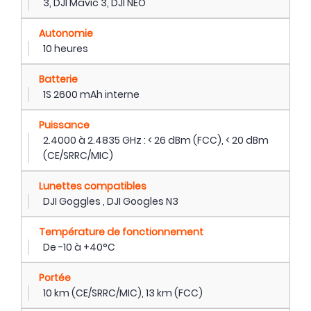
3, DJI Mavic 3, DJI NEO
Autonomie
10 heures
Batterie
1S 2600 mAh interne
Puissance
2.4000 à 2.4835 GHz : < 26 dBm (FCC), < 20 dBm
(CE/SRRC/MIC)
Lunettes compatibles
DJI Goggles , DJI Googles N3
Température de fonctionnement
De -10 à +40°C
Portée
10 km (CE/SRRC/MIC), 13 km (FCC)