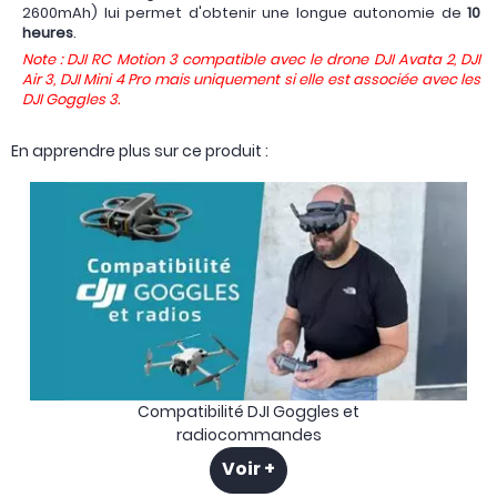
2600mAh) lui permet d'obtenir une longue autonomie de
10
heures
.
Note : DJI RC Motion 3 compatible avec le drone DJI Avata 2, DJI
Air 3, DJI Mini 4 Pro mais uniquement si elle est associée avec les
DJI Goggles 3.
En apprendre plus sur ce produit :
Compatibilité DJI Goggles et
radiocommandes
Voir +