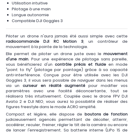
Utilisation intuitive
Pilotage à une main
Longue autonomie
Compatible DJI Goggles 3
Piloter un drone n'aura jamais été aussi simple avec cette
radiocommande DJI RC Motion 3
, un contrôleur de
mouvement à la pointe de la technologie.
Elle permet de piloter un drone juste avec le
mouvement
d'une main
. Pour une expérience de pilotage sans pareille,
vous bénéficierez d'un
contrôle précis et fluide
en mode
"point to fly" (pilotage par pointage) grâce à sa capacité
anti-interférence. Conçue pour être utilisée avec les DJI
Goggles 3, il vous sera possible de naviguer dans les menus
via un
curseur en réalité augmenté
pour modifier vos
paramètres avec une facilité déconcertante, tout se
réalisera très intuitivement. Couplée avec le drone FPV DJI
Avata 2 e DJI NEO, vous aurez la possibilité de réaliser des
figures freestyle dans le mode ACRO simplifié.
Compact et légère, elle dispose de
boutons de fonction
judicieusement agencés permettant de décoller, atterrir,
accélérer, reculer, freiner, régler le tilt de la caméra ou encore
de lancer l'enregistrement. Sa batterie interne (LiPo 1S de