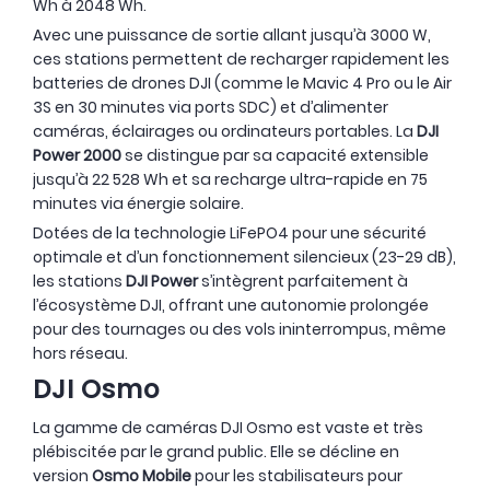
Wh à 2048 Wh.
Avec une puissance de sortie allant jusqu’à 3000 W,
ces stations permettent de recharger rapidement les
batteries de drones DJI (comme le Mavic 4 Pro ou le Air
3S en 30 minutes via ports SDC) et d’alimenter
caméras, éclairages ou ordinateurs portables. La
DJI
Power 2000
se distingue par sa capacité extensible
jusqu’à 22 528 Wh et sa recharge ultra-rapide en 75
minutes via énergie solaire.
Dotées de la technologie LiFePO4 pour une sécurité
optimale et d’un fonctionnement silencieux (23-29 dB),
les stations
DJI Power
s’intègrent parfaitement à
l’écosystème DJI, offrant une autonomie prolongée
pour des tournages ou des vols ininterrompus, même
hors réseau.
DJI Osmo
La gamme de caméras DJI Osmo est vaste et très
plébiscitée par le grand public. Elle se décline en
version
Osmo Mobile
pour les stabilisateurs pour