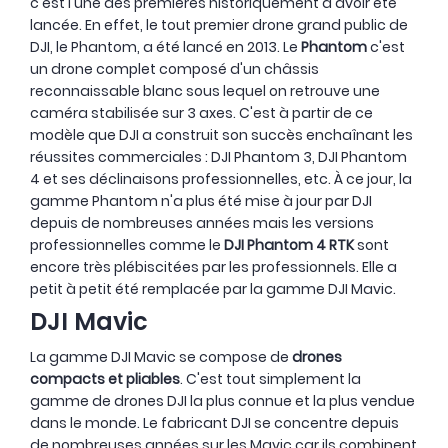
c'est l'une des premières historiquement à avoir été
lancée. En effet, le tout premier drone grand public de
DJI, le Phantom, a été lancé en 2013. Le
Phantom
c'est
un drone complet composé d'un châssis
reconnaissable blanc sous lequel on retrouve une
caméra stabilisée sur 3 axes. C'est à partir de ce
modèle que DJI a construit son succès enchaînant les
réussites commerciales : DJI Phantom 3, DJI Phantom
4 et ses déclinaisons professionnelles, etc. À ce jour, la
gamme Phantom n'a plus été mise à jour par DJI
depuis de nombreuses années mais les versions
professionnelles comme le
DJI Phantom 4 RTK
sont
encore très plébiscitées par les professionnels. Elle a
petit à petit été remplacée par la gamme DJI Mavic.
DJI Mavic
La gamme DJI Mavic se compose de
drones
compacts et pliables
. C'est tout simplement la
gamme de drones DJI la plus connue et la plus vendue
dans le monde. Le fabricant DJI se concentre depuis
de nombreuses années sur les Mavic car ils combinent