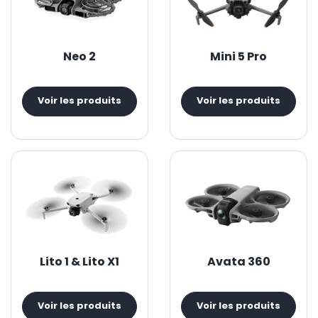
reposent sur ce même principe. Parmi les produits phares
de ces gammes on retrouve le
DJI
Mavic
3
, véritable fer de
lance de la marque dans la partie drone. On retrouve
également la gamme emblématique des DJI Mavic Air
Neo 2
Mini 5 Pro
avec le
DJI Air 3
. La gamme DJI Mini se concentre sur les
drones de petite taille mais sans compromis sur la qualité
d’image avec le
DJI Mini 5 Pro
. En parallèle, le
DJI Avata 360
Voir les produits
Voir les produits
illustre la capacité de DJI à faire évoluer le vol immersif en y
ajoutant une véritable dimension créative, en réunissant
dans un même drone le pilotage FPV et la capture vidéo à
360°. Dans cette continuité, le
DJI Neo 2
vient enrichir l’offre
en offrant une expérience encore plus accessible.
Découvrez les drones DJI dans cette catégorie. Vous
pouvez aussi jeter un œil aux
stabilisateurs DJI
et
caméras
DJI
.
Lito 1 & Lito X1
Avata 360
Voir les produits
Voir les produits