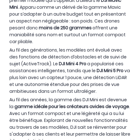
premier modèle qui s’appelait d’ailleurs le
DJI Mavic
Mini
. Apparu comme un dérivé de la gamme Mavic
pour s’adapter à un autre budget tout en présentant
un aspect non négligeable : son poids. Ces drones
pesant donc
moins de 250 grammes
offrent une
maniabilité sans nom et surtout un format compact
car pliable.
Au fil des générations, les modèles ont évolué avec
des fonctions de détection d’obstacles et de suivi de
sujet (ActiveTrack). Le
DJI Mini 4 Pro
a popularisé ces
assistances intelligentes, tandis que le
DJI Mini 5 Pro
va
plus loin avec un capteur 1 pouce, une détection LiDAR
et une autonomie étendue pour des prises de vue
ambitieuses dans un format ultraléger.
Au fil des années, la gamme des DJI Mini est devenue
la
gamme idéale pour les créateurs avides de voyage
.
Avec un format compact et une légèreté qui a su lui
être bénéfique. Explorant de nouvelles fonctionnalités
au travers de ses modèles, DJI sait se réinventer pour
s'adapter à ses clients et leur permettre de laisser libre