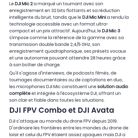
Le
DJI Mic 2
a marqué un tournant avec son
enregistrement en 32 bits flottants et sa réduction
intelligente du bruit, tandis que le
DJI Mic Mini
a rendu la
technologie accessible avec un format ultra-
compact et un prix attractif. Aujourd’hui, le
DJI Mic 3
s’impose comme la référence de la gamme avec sa
transmission double bande 2,4/5 GHz, son
enregistrement quadraphonique, ses présets vocaux
et une autonomie pouvant atteindre 28 heures grâce
à son boîtier de charge.
Qu'il s'agisse d'interviews, de podcasts filmés, de
tournages documentaires ou de captations en duo,
les microphones DJI Mic constituent une
solution audio
complète
et intégrée à l’écosystème DJI, offrant un
son clair et fiable dans toutes les situations.
DJI FPV Combo et DJI Avata
DJI s'attaque au monde du drone FPV depuis 2019.
D'ordinaire les frontières entre les mondes du drone de
loisir et celui du FPV étaient assez opaques mais DJI a