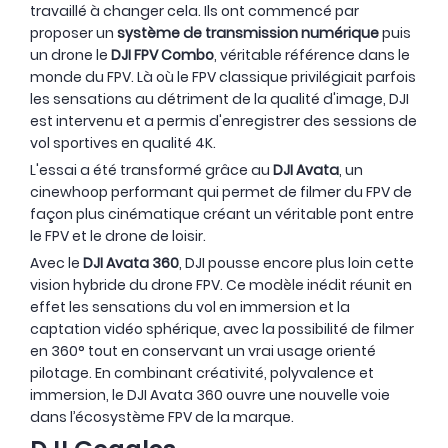
travaillé à changer cela. Ils ont commencé par
proposer un
système de transmission numérique
puis
un drone le
DJI FPV Combo
, véritable référence dans le
monde du FPV. Là où le FPV classique privilégiait parfois
les sensations au détriment de la qualité d'image, DJI
est intervenu et a permis d'enregistrer des sessions de
vol sportives en qualité 4K.
L'essai a été transformé grâce au
DJI Avata
, un
cinewhoop performant qui permet de filmer du FPV de
façon plus cinématique créant un véritable pont entre
le FPV et le drone de loisir.
Avec le
DJI Avata 360
, DJI pousse encore plus loin cette
vision hybride du drone FPV. Ce modèle inédit réunit en
effet les sensations du vol en immersion et la
captation vidéo sphérique, avec la possibilité de filmer
en 360° tout en conservant un vrai usage orienté
pilotage. En combinant créativité, polyvalence et
immersion, le DJI Avata 360 ouvre une nouvelle voie
dans l’écosystème FPV de la marque.