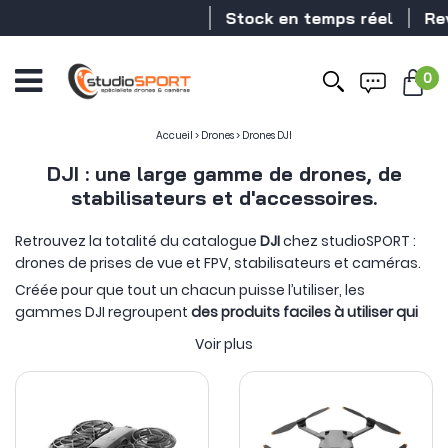
Stock en temps réel
Revendeur D
0
Accueil
>
Drones
>
Drones DJI
DJI : une large gamme de drones, de
stabilisateurs et d'accessoires.
Retrouvez la totalité du catalogue
DJI
chez studioSPORT :
drones de prises de vue et FPV, stabilisateurs et caméras.
Créée pour que tout un chacun puisse l’utiliser, les
gammes DJI regroupent
des produits faciles à utiliser qui
permettent de booster votre créativité
!
Voir plus
Le cœur de métier de DJI c'est l'image et par extension la
stabilisation. Ainsi, on retrouve cette expertise technique
parmi toutes les gammes de produits : les drones DJI ont
des caméras stabilisées, les caméras et stabilisateurs DJI