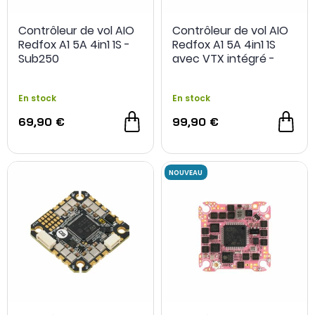
Contrôleur de vol AIO
Contrôleur de vol AIO
Redfox A1 5A 4in1 1S -
Redfox A1 5A 4in1 1S
NOUVEAU
Sub250
avec VTX intégré -
Sub250
En stock
En stock
69,90 €
99,90 €