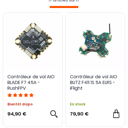
17 articles sur
17
l'ampérage.
Contrôleur de vol AIO
Contrôleur de vol AIO
BLADE F7 45A -
BLITZ F411 1S 5A ELRS -
RushFPV
iFlight
Bientôt dispo
En stock
94,90 €
79,90 €