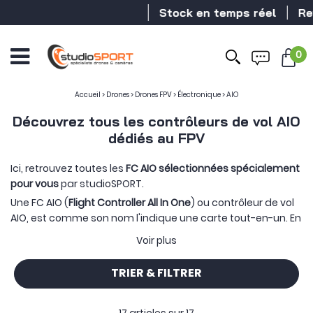
Stock en temps réel
Revend
0
Accueil
>
Drones
>
Drones FPV
>
Électronique
>
AIO
Découvrez tous les contrôleurs de vol AIO
dédiés au FPV
Ici, retrouvez toutes les
FC AIO sélectionnées spécialement
pour vous
par studioSPORT.
Une FC AIO (
Flight Controller All In One
) ou contrôleur de vol
AIO, est comme son nom l'indique une carte tout-en-un. En
effet, elle se compose d'
une partie FC et d'une partie ESC
Voir plus
sur une seule et même carte. Cela permet de
réduire
l'encombrement et le poids
dans votre quad FPV.
TRIER & FILTRER
Utilisez les
filtres
afin d'affiner la sélection en fonction des
trous de montage, de la tension maximum ou encore de