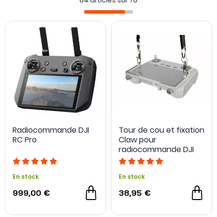
64 articles sur
76
encore le sac LiPo pour protéger la
batterie
du drone.
Si vous avez opté pour la
version classique du DJI Mini 3 Pro
/
Mini 3
ou
sa version sans radiocommande
, vous pourriez
être intéressé par la
radiocommande DJI RC
, elle offre un
grand écran lumineux
et vous permet de vous passer de
votre smartphone durant vos sessions de vol avec le DJI
Mini 3 Pro.
Radiocommande DJI
Tour de cou et fixation
RC Pro
Claw pour
radiocommande DJI
RC / RC 2 - LifThor
En stock
En stock
999,00 €
38,95 €