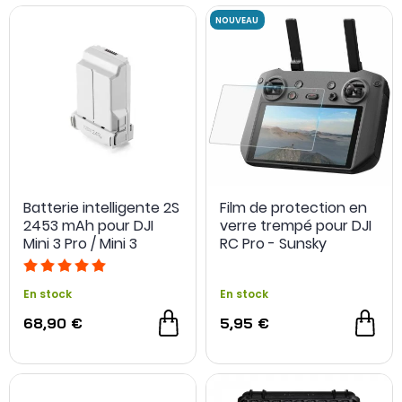
Batterie intelligente 2S
Film de protection en
2453 mAh pour DJI
verre trempé pour DJI
NOUVEAU
Mini 3 Pro / Mini 3
RC Pro - Sunsky
En stock
En stock
68,90 €
5,95 €