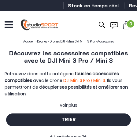
Stock en temps réel
Revendeur DJ
0
Accueil
>
Drones
>
Drones DJI
>
Mini 3 & Mini 3 Pro
>
Accessoires
Découvrez les accessoires compatibles
avec le DJI Mini 3 Pro / Mini 3
Retrouvez dans cette catégorie
tous les accessoires
compatibles
avec le drone
DJI Mini 3 Pro /
Mini 3
. Ils vous
permettront de
décupler ses possibilités et améliorer son
utilisation
.
Les
accessoires officiels DJI
conçus pour le DJI Mini 3 Pro /
Voir plus
Mini 3 sont à retrouver ci-dessous. Mais d'autres fabricants
ont conçus des produits pour l'utilisation de ce drone. On
TRIER
retrouve également des accessoires indispensables pour
tout bon télépilote de drone comme la tablette, la piste de
décollage / atterrissage, l'
assurance DJI Care Refresh
ou