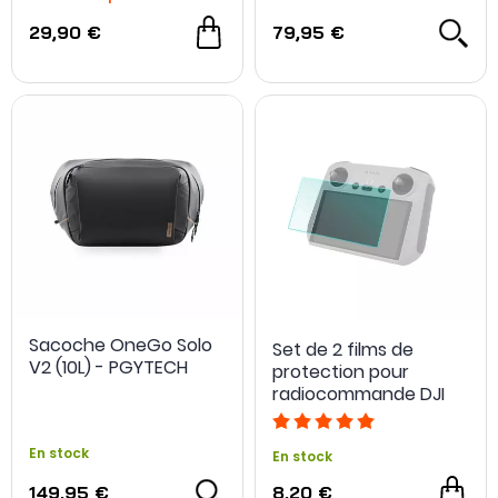
29,90 €
79,95 €
Sacoche OneGo Solo
Set de 2 films de
V2 (10L) - PGYTECH
protection pour
radiocommande DJI
RC - Sunnylife
En stock
En stock
149,95 €
8,20 €