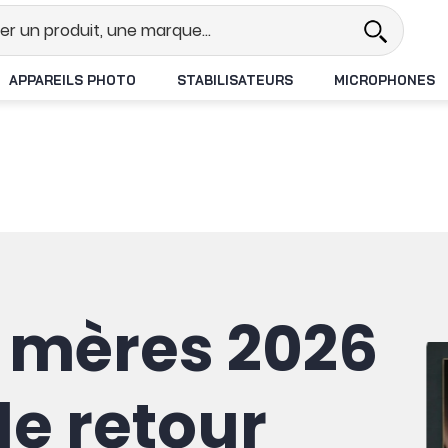
éel
Revendeur DJI N°1 en France
APPAREILS PHOTO
STABILISATEURS
MICROPHONES
s mères 2026
de retour