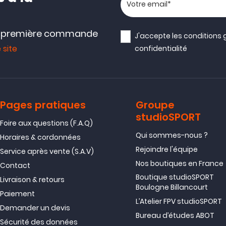
Votre adresse email
e première commande
J'accepte les
conditions 
 site
confidentialité
Pages pratiques
Groupe
studioSPORT
Foire aux questions (F.A.Q)
Qui sommes-nous ?
Horaires & cordonnées
Rejoindre l'équipe
Service après vente (S.A.V)
Nos boutiques en France
Contact
Boutique studioSPORT
Livraison & retours
Boulogne Billancourt
Paiement
L’Atelier FPV studioSPORT
Demander un devis
Bureau d’études ABOT
Sécurité des données