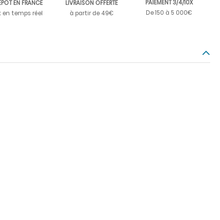
PAIEMENT 3/4/10X
EPÔT EN FRANCE
LIVRAISON OFFERTE
De 150 à 5 000€
k en temps réel
à partir de 49€