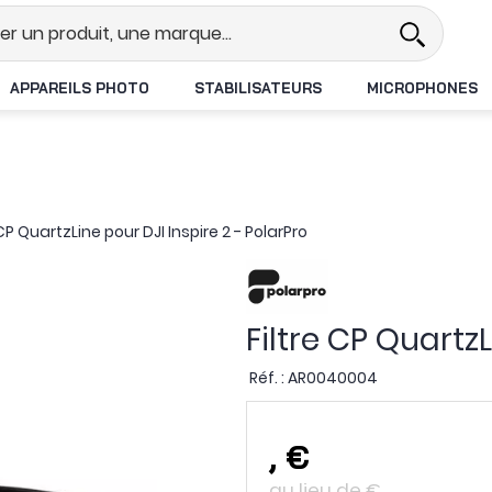
éel
Revendeur DJI N°1 en France
APPAREILS PHOTO
STABILISATEURS
MICROPHONES
 CP QuartzLine pour DJI Inspire 2 - PolarPro
Filtre CP QuartzL
Réf. :
AR0040004
,
€
au lieu de
€