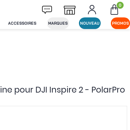
0
Livraison offerte dès 49€ d'achat
Expédi
ACCESSOIRES
MARQUES
NOUVEAU
PROMOS
ine pour DJI Inspire 2 - PolarPro