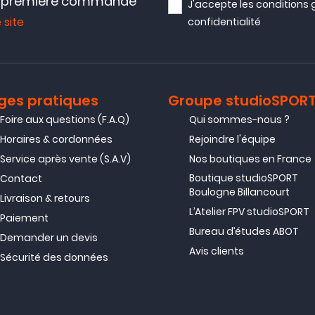
e première commande
J'accepte les
conditions 
 site
confidentialité
ges pratiques
Groupe studioSPOR
Foire aux questions (F.A.Q)
Qui sommes-nous ?
Horaires & cordonnées
Rejoindre l'équipe
Service après vente (S.A.V)
Nos boutiques en France
Boutique studioSPORT
Contact
Boulogne Billancourt
Livraison & retours
L’Atelier FPV studioSPORT
Paiement
Bureau d’études ABOT
Demander un devis
Avis clients
Sécurité des données