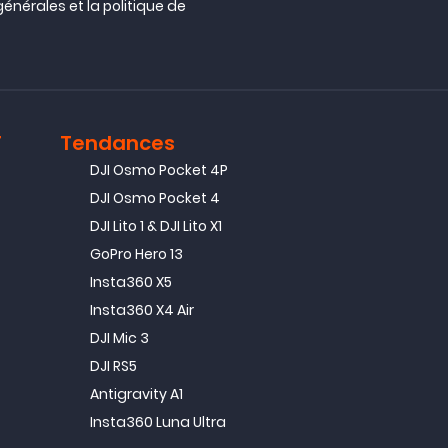
générales
et la
politique de
T
Tendances
DJI Osmo Pocket 4P
DJI Osmo Pocket 4
DJI Lito 1 & DJI Lito X1
GoPro Hero 13
Insta360 X5
Insta360 X4 Air
DJI Mic 3
DJI RS5
Antigravity A1
Insta360 Luna Ultra