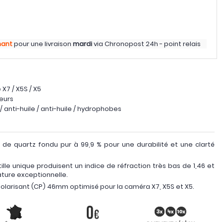
nant
pour une livraison
mardi
via
Chronopost 24h - point relais
X7 / X5S / X5
eurs
anti-huile / anti-huile / hydrophobes
ts de quartz fondu pur à 99,9 % pour une durabilité et une clarté
tille unique produisent un indice de réfraction très bas de 1,46 et
ature exceptionnelle.
e polarisant (CP) 46mm optimisé pour la caméra X7, X5S et X5.