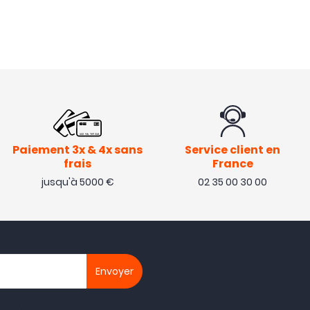
Paiement 3x & 4x sans
Service client en
frais
France
jusqu'à 5000 €
02 35 00 30 00