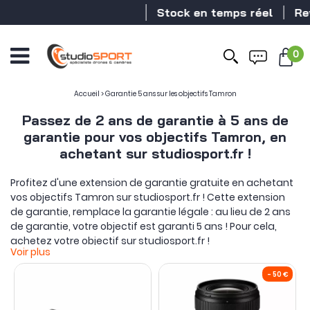
Stock en temps réel
Revendeur
0
Accueil
>
Garantie 5 ans sur les objectifs Tamron
Passez de 2 ans de garantie à 5 ans de
garantie pour vos objectifs Tamron, en
achetant sur studiosport.fr !
Profitez d'une extension de garantie gratuite en achetant
vos objectifs Tamron sur studiosport.fr ! Cette extension
de garantie, remplace la garantie légale : au lieu de 2 ans
de garantie, votre objectif est garanti 5 ans ! Pour cela,
achetez votre objectif sur studiosport.fr !
Voir plus
Voici le fonctionnement de l'offre
:
Achetez un votre objectif Tamron sur studiosport.fr (à
partir du 28 avril 2025)