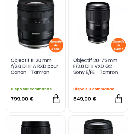
NOUVEAU
Objectif 11-20 mm
Objectif 28-75 mm
f/2.8 Di III-A RXD pour
F/2.8 Di III VXD G2
Canon - Tamron
Sony E/FE - Tamron
Dispo sur commande
Dispo sur commande
799,00 €
849,00 €