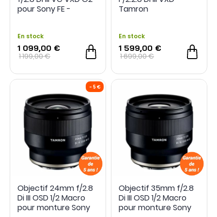
pour Sony FE -
Tamron
Tamron - Grade A+ -
Reconditionné
En stock
En stock
1 099,00 €
1 599,00 €
1 199,00 €
1 699,00 €
OCCASION
- 100 €
Objectif 24mm f/2.8
Objectif 35mm f/2.8
Di III OSD 1/2 Macro
Di III OSD 1/2 Macro
pour monture Sony
pour monture Sony