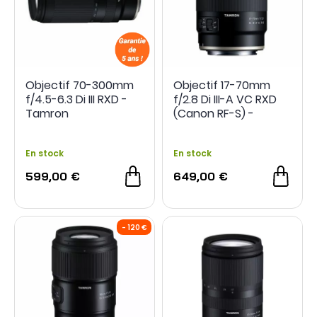
ajustements nécessaires.
Si vous
ne recevez pas de réponse dans les six
semaines
, veuillez contacter l'équipe TAMRON à
tamronfrance@tamron.fr
.
Une fois l'enregistrement terminé avec succès, votre
NOUVEAU
Objectif 70-300mm
Objectif 17-70mm
objectif et la période de garantie correspondante
f/4.5-6.3 Di III RXD -
f/2.8 Di III-A VC RXD
seront visibles dans la section "
Sac photo numérique
"
Tamron
(Canon RF-S) -
de votre compte.
Tamron
En stock
En stock
599,00 €
649,00 €