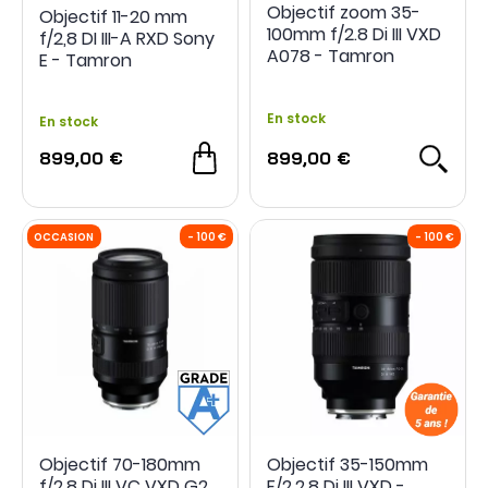
Objectif zoom 35-
Objectif 11-20 mm
100mm f/2.8 Di III VXD
f/2,8 DI III-A RXD Sony
A078 - Tamron
E - Tamron
En stock
En stock
899,00 €
899,00 €
Objectif 70-180mm
Objectif 35-150mm
f/2.8 Di III VC VXD G2
F/2.2.8 Di III VXD -