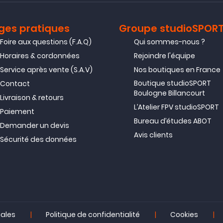
ges pratiques
Groupe studioSPOR
Foire aux questions (F.A.Q)
Qui sommes-nous ?
Horaires & cordonnées
Rejoindre l'équipe
Service après vente (S.A.V)
Nos boutiques en France
Boutique studioSPORT
Contact
Boulogne Billancourt
Livraison & retours
L’Atelier FPV studioSPORT
Paiement
Bureau d’études ABOT
Demander un devis
Avis clients
Sécurité des données
|
|
|
gales
Politique de confidentialité
Cookies