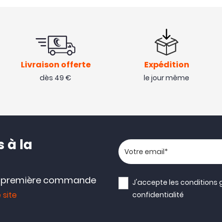
Livraison offerte
Expédition
dès 49 €
le jour même
 à la
Votre adresse email
e première commande
J'accepte les
conditions 
 site
confidentialité