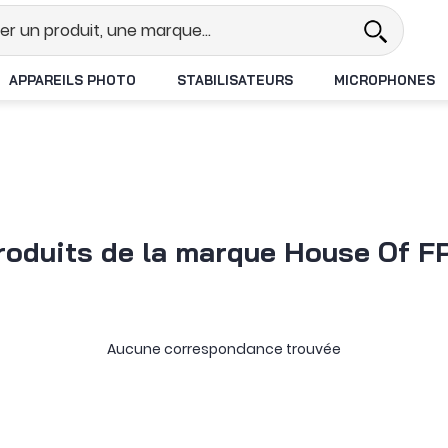
réel
Revendeur DJI N°1 en France
APPAREILS PHOTO
STABILISATEURS
MICROPHONES
roduits de la marque House Of F
Aucune correspondance trouvée