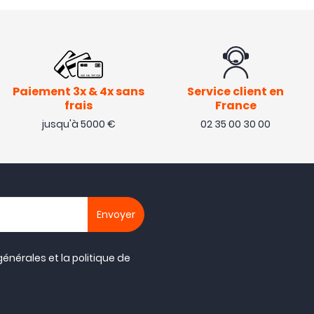
Paiement 3x & 4x sans
Service client en
frais
France
jusqu'à 5000 €
02 35 00 30 00
générales
et la
politique de