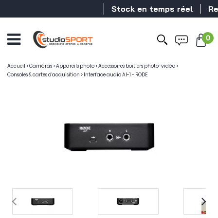
Stock en temps réel
Reve
0
Accueil
>
Caméras
>
Appareils photo
>
Accessoires boîtiers photo-vidéo
>
Consoles & cartes d'acquisition
>
Interface audio AI-1 - RODE