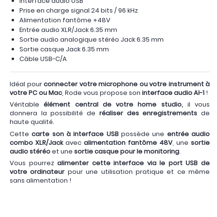
Interface audio USB
Prise en charge signal 24 bits / 96 kHz
Alimentation fantôme +48V
Entrée audio XLR/Jack 6.35 mm
Sortie audio analogique stéréo Jack 6.35 mm
Sortie casque Jack 6.35 mm
Câble USB-C/A
Idéal pour
connecter votre microphone ou votre instrument à
votre PC ou Mac
, Rode vous propose son
interface audio AI-1
!
Véritable
élément central de votre home studio,
il vous
donnera la possibilité de
réaliser des enregistrements
de
haute qualité.
Cette
carte son à interface USB
possède une
entrée audio
combo XLR/Jack
avec
alimentation fantôme 48V
, une
sortie
audio stéréo
et une
sortie casque pour le monitoring
.
Vous pourrez
alimenter cette interface via le port USB de
votre ordinateur
pour une utilisation pratique et ce même
sans alimentation !