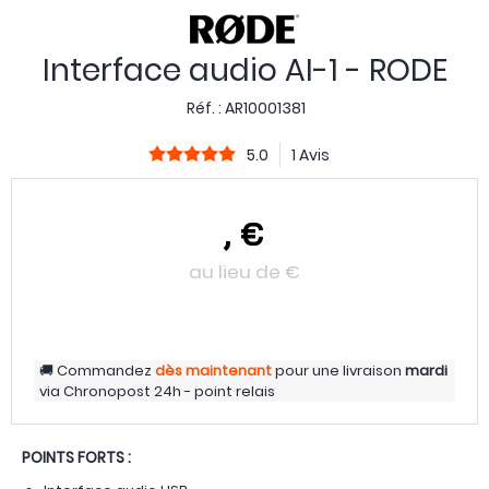
Interface audio AI-1 - RODE
Réf. :
AR10001381
5.0
1 Avis
,
€
au lieu de
€
Commandez
dès maintenant
pour une livraison
mardi
via
Chronopost 24h - point relais
POINTS FORTS :