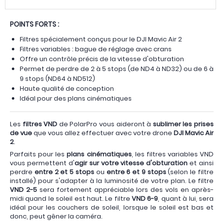
POINTS FORTS :
Filtres spécialement conçus pour le DJI Mavic Air 2
Filtres variables : bague de réglage avec crans
Offre un contrôle précis de la vitesse d'obturation
Permet de perdre de 2 à 5 stops (de ND4 à ND32) ou de 6 à
9 stops (ND64 à ND512)
Haute qualité de conception
Idéal pour des plans cinématiques
Les
filtres VND
de PolarPro vous aideront à
sublimer les prises
de vue
que vous allez effectuer avec votre drone
DJI Mavic Air
2
.
Parfaits pour les
plans cinématiques
, les filtres variables VND
vous permettent d'
agir sur votre vitesse d'obturation
et ainsi
perdre
entre 2 et 5 stops
ou
entre 6 et 9 stops
(selon le filtre
installé) pour s'adapter à la luminosité de votre plan. Le filtre
VND 2-5
sera fortement appréciable lors des vols en après-
midi quand le soleil est haut. Le filtre
VND 6-9
, quant à lui, sera
idéal pour les couchers de soleil, lorsque le soleil est bas et
donc, peut gêner la caméra.