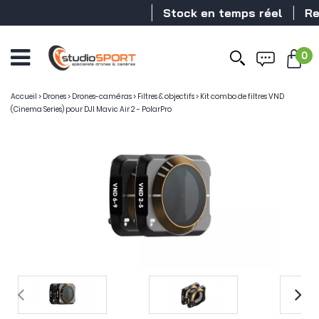
Stock en temps réel
Reve
0
Accueil
>
Drones
>
Drones-caméras
>
Filtres & objectifs
>
Kit combo de filtres VND
(Cinema Series) pour DJI Mavic Air 2 - PolarPro