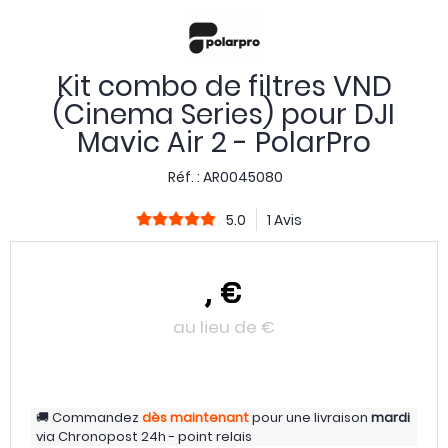
Kit combo de filtres VND
(Cinema Series) pour DJI
Mavic Air 2 - PolarPro
Réf. :
AR0045080
5.0
1 Avis
,
€
au lieu de
€
Commandez
dès maintenant
pour une livraison
mardi
via
Chronopost 24h - point relais