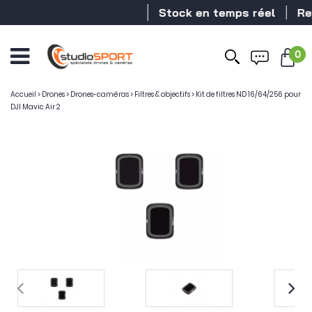
Stock en temps réel
Reve
0
Accueil
>
Drones
>
Drones-caméras
>
Filtres & objectifs
>
Kit de filtres ND 16/64/256 pour
DJI Mavic Air 2