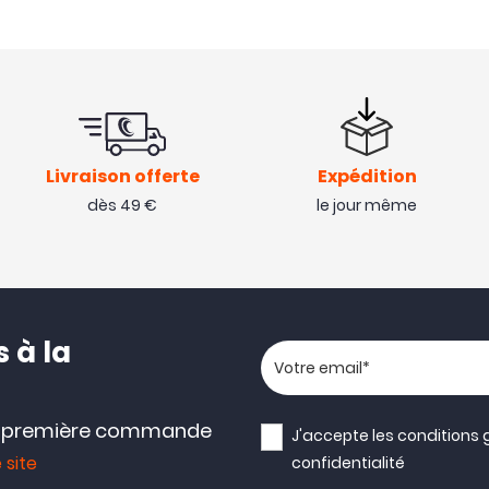
Livraison offerte
Expédition
dès 49 €
le jour même
 à la
Votre adresse email
e première commande
J'accepte les
conditions 
 site
confidentialité