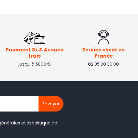
Paiement 3x & 4x sans
Service client en
frais
France
jusqu'à 5000 €
02 35 00 30 00
générales
et la
politique de