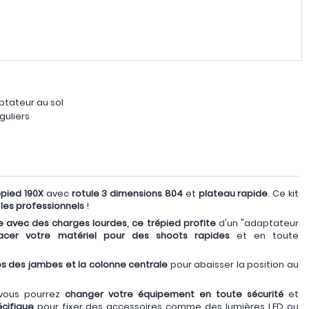
ptateur au sol
guliers
épied 190X
avec
rotule 3 dimensions
804
et
plateau rapide
. Ce kit
les professionnels
!
avec des charges lourdes, ce trépied profite
d'un "adaptateur
acer votre matériel pour des shoots rapides
et en toute
es des jambes et la colonne centrale
pour abaisser la position au
 vous pourrez
changer votre équipement en toute sécurité
et
cifique
pour fixer des accessoires comme des lumières LED ou