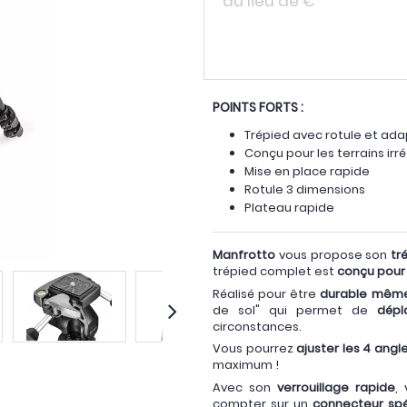
au lieu de
€
POINTS FORTS :
Trépied avec rotule et ada
Conçu pour les terrains irré
Mise en place rapide
Rotule 3 dimensions
Plateau rapide
Manfrotto
vous propose son
tr
trépied complet est
conçu pour 
Réalisé pour être
durable même 
de sol" qui permet de
dépl
circonstances.
Vous pourrez
ajuster les 4 angl
maximum !
Avec son
verrouillage rapide
,
compter sur un
connecteur spé