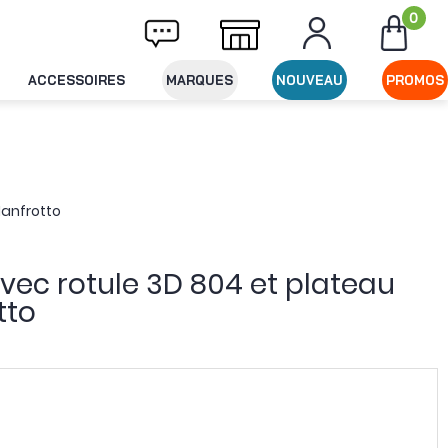
0
ivraison offerte dès 49€ d'achat
Expéditio
ACCESSOIRES
MARQUES
NOUVEAU
PROMOS
Manfrotto
avec rotule 3D 804 et plateau
tto