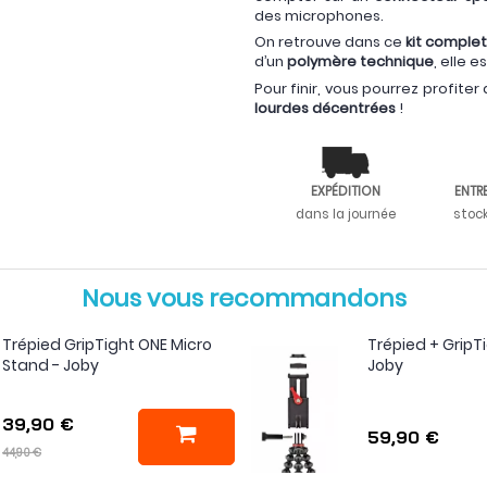
des microphones.
On retrouve dans ce
kit comple
d’un
polymère technique
, elle 
Pour finir, vous pourrez profiter
lourdes décentrées
!
EXPÉDITION
ENTR
dans la journée
stoc
Nous vous recommandons
Trépied GripTight ONE Micro
Trépied + GripTi
Stand - Joby
Joby
39,90 €
59,90 €
44,90 €