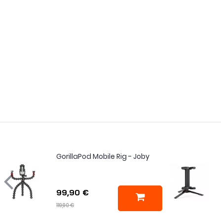
GorillaPod Mobile Rig - Joby
99,90 €
119,90 €