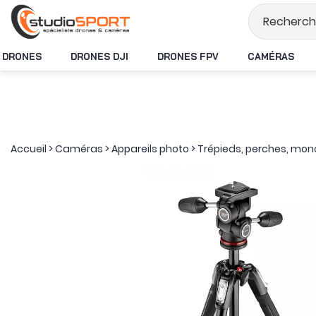
Stock en temps rée
DRONES
DRONES DJI
DRONES FPV
CAMÉRAS
Accueil
>
Caméras
>
Appareils photo
>
Trépieds, perches, mo