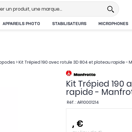
l
Revendeur DJI N°1 en France
L
APPAREILS PHOTO
STABILISATEURS
MICROPHONES
nopodes
>
Kit Trépied 190 avec rotule 3D 804 et plateau rapide - 
Kit Trépied 190 
rapide - Manfro
Réf. :
AR10001214
,
€