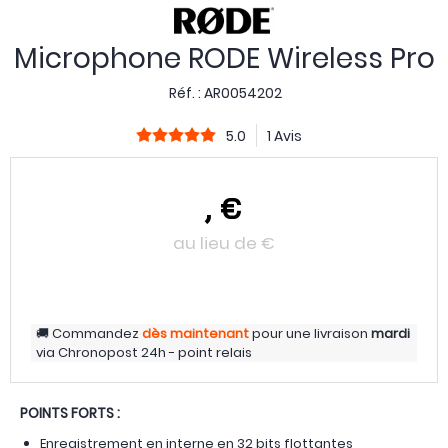
Microphone RODE Wireless Pro
Réf. :
AR0054202
5.0
1 Avis
,
€
au lieu de
€
Commandez
dès maintenant
pour une livraison
mardi
via
Chronopost 24h - point relais
POINTS FORTS :
Enregistrement en interne en 32 bits flottantes