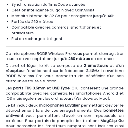
Synchronisation du TimeCode avancée
Gestion intelligente du gain avec GainAssist
Mémoire interne de 32 Go pour enregistrer jusqu'à 40h
Portée de 260 mètres
Compatible avec les caméras, smartphones et
ordinateurs
Etui de recharge intelligent
Ce microphone RODE Wireless Pro vous permet d’enregistrer
l’audio de vos captations jusqu’à
260 mètres
de distance.
Discret et léger, le kit se compose de
2 émetteurs
et d'
un
récepteur
fonctionnant sur la fréquence
2.4GHz
. Le système
RODE Wireless Pro vous permettra de bénéficier d’un son
cristallin en toute situation.
Les
ports TRS 3.5mm
et
USB Type-C
lui confèrent une grande
compatibilité avec les caméras, les smartphones Android et
iOS mais également les ordinateurs (Windows ou Mac).
Le kit inclut deux
microphones Lavalier
permettant d’éviter le
décrochement lors de vos enregistrements. Des
bonnettes
anti-vent
vous permettent d'avoir un son impeccable en
extérieur. Pour parfaire la panoplie, les fixations
MagCLip Go
pour accrocher les émetteurs n’importe sont incluses ainsi