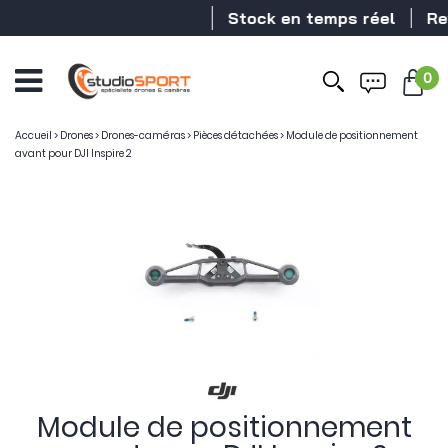
Stock en temps réel
Reve
0
Accueil
>
Drones
>
Drones-caméras
>
Pièces détachées
>
Module de positionnement
avant pour DJI Inspire 2
Module de positionnement