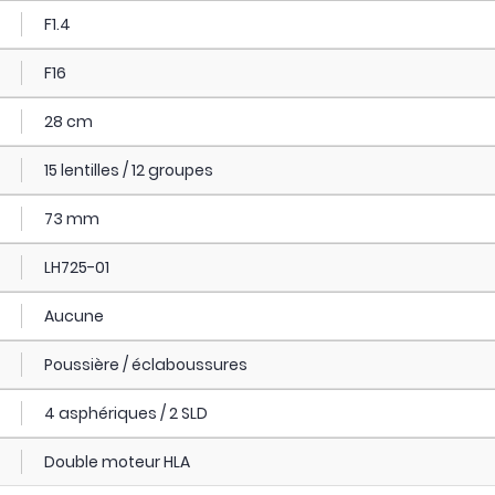
F1.4
F16
28 cm
15 lentilles / 12 groupes
73 mm
LH725-01
Aucune
Poussière / éclaboussures
4 asphériques / 2 SLD
Double moteur HLA