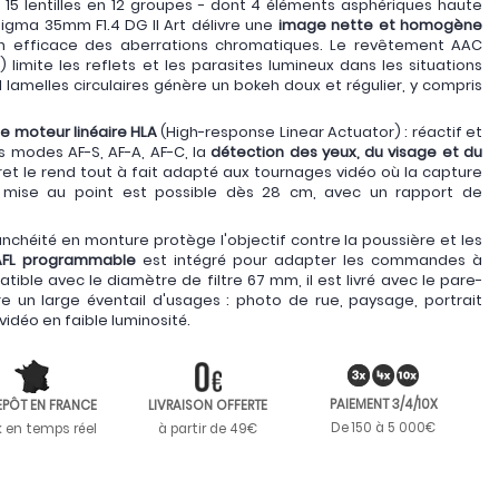
15 lentilles en 12 groupes - dont 4 éléments asphériques haute
e Sigma 35mm F1.4 DG II Art délivre une
image nette et homogène
on efficace des aberrations chromatiques. Le revêtement AAC
imite les reflets et les parasites lumineux dans les situations
 lamelles circulaires génère un bokeh doux et régulier, y compris
e moteur linéaire HLA
(High-response Linear Actuator) : réactif et
es modes AF-S, AF-A, AF-C, la
détection des yeux, du visage et du
t le rend tout à fait adapté aux tournages vidéo où la capture
a mise au point est possible dès 28 cm, avec un rapport de
anchéité en monture protège l'objectif contre la poussière et les
AFL programmable
est intégré pour adapter les commandes à
tible avec le diamètre de filtre 67 mm, il est livré avec le pare-
e un large éventail d'usages : photo de rue, paysage, portrait
idéo en faible luminosité.
PAIEMENT 3/4/10X
EPÔT EN FRANCE
LIVRAISON OFFERTE
De 150 à 5 000€
k en temps réel
à partir de 49€