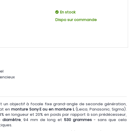
En stock
Dispo sur commande
el
lencieux
t un objectif à focale fixe grand-angle de seconde génération,
mat en
monture Sony E ou en monture L
(Leica, Panasonic, Sigma).
4% en longueur et 20% en poids par rapport à son prédécesseur,
 diamètre
, 94 mm de long et
530 grammes
- sans que cela
iques.