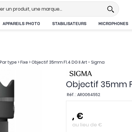
Revendeur DJI N°1 en France
Li
APPAREILS PHOTO
STABILISATEURS
MICROPHONES
Par type
>
Fixe
>
Objectif 35mm F1.4 DG II Art - Sigma
Objectif 35mm F1
Réf. :
AR0064552
,
€
au lieu de
€