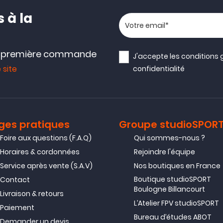
 à la
Votre adresse email
e première commande
J'accepte les
conditions 
 site
confidentialité
ges pratiques
Groupe studioSPOR
Foire aux questions (F.A.Q)
Qui sommes-nous ?
Horaires & cordonnées
Rejoindre l'équipe
Service après vente (S.A.V)
Nos boutiques en France
Boutique studioSPORT
Contact
Boulogne Billancourt
Livraison & retours
L’Atelier FPV studioSPORT
Paiement
Bureau d’études ABOT
Demander un devis