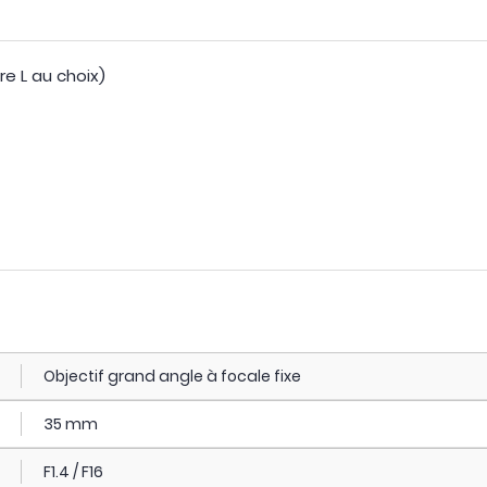
e L au choix)
Objectif grand angle à focale fixe
35 mm
F1.4 / F16