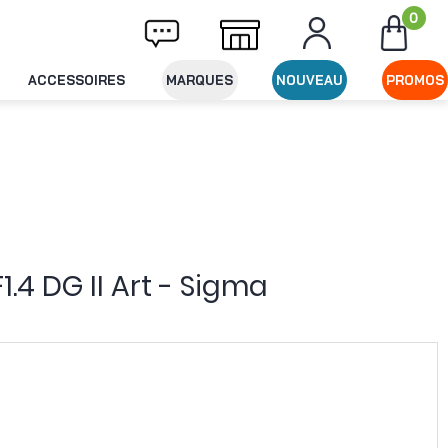
0
vraison offerte dès 49€ d'achat
Expédition
ACCESSOIRES
MARQUES
NOUVEAU
PROMOS
.4 DG II Art - Sigma