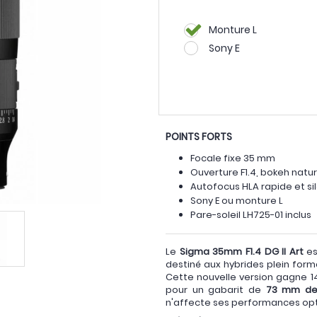
Monture L
Sony E
POINTS FORTS
Focale fixe 35 mm
Ouverture F1.4, bokeh natur
Autofocus HLA rapide et si
Sony E ou monture L
Pare-soleil LH725-01 inclus
Le
Sigma 35mm F1.4 DG II Art
es
destiné aux hybrides plein for
Cette nouvelle version gagne 1
pour un gabarit de
73 mm de
n'affecte ses performances opt