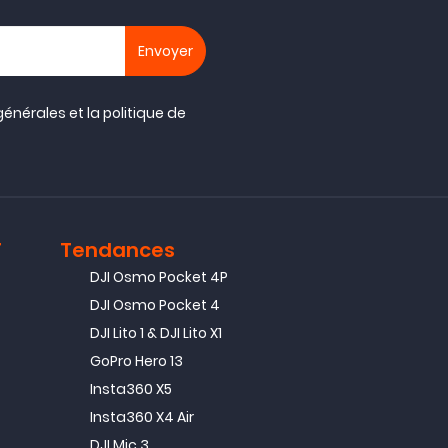
générales
et la
politique de
T
Tendances
DJI Osmo Pocket 4P
DJI Osmo Pocket 4
DJI Lito 1 & DJI Lito X1
GoPro Hero 13
Insta360 X5
Insta360 X4 Air
DJI Mic 3