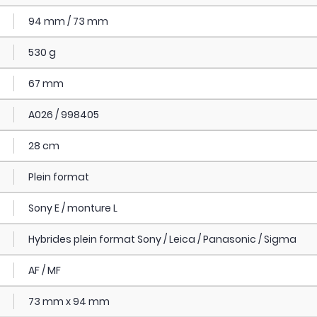
94 mm / 73 mm
530 g
67 mm
A026 / 998405
28 cm
Plein format
Sony E / monture L
Hybrides plein format Sony / Leica / Panasonic / Sigma
AF / MF
73 mm x 94 mm