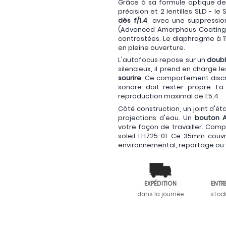
Grâce à sa formule optique de 
précision et 2 lentilles SLD - l
dès f/1.4
, avec une suppressi
(Advanced Amorphous Coating) l
contrastées. Le diaphragme à 11
en pleine ouverture.
L'autofocus repose sur un
doubl
silencieux, il prend en charge l
sourire
. Ce comportement discre
sonore doit rester propre. L
reproduction maximal de 1:5,4.
Côté construction, un joint d'ét
projections d'eau. Un
bouton 
votre façon de travailler. Compa
soleil LH725-01. Ce 35mm couvr
environnemental, reportage ou v
EXPÉDITION
ENTR
dans la journée
stoc