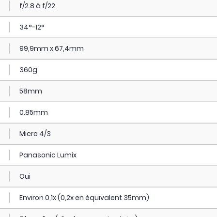
f/2.8 à f/22
34°-12°
99,9mm x 67,4mm
360g
58mm
0.85mm
Micro 4/3
Panasonic Lumix
Oui
Environ 0,1x (0,2x en équivalent 35mm)