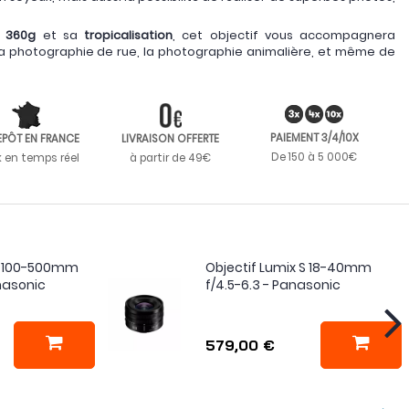
t
360g
et sa
tropicalisation
, cet objectif vous accompagnera
 la photographie de rue, la photographie animalière, et même de
PAIEMENT 3/4/10X
EPÔT EN FRANCE
LIVRAISON OFFERTE
De 150 à 5 000€
k en temps réel
à partir de 49€
 S 100-500mm
Objectif Lumix S 18-40mm
anasonic
f/4.5-6.3 - Panasonic
579,00 €