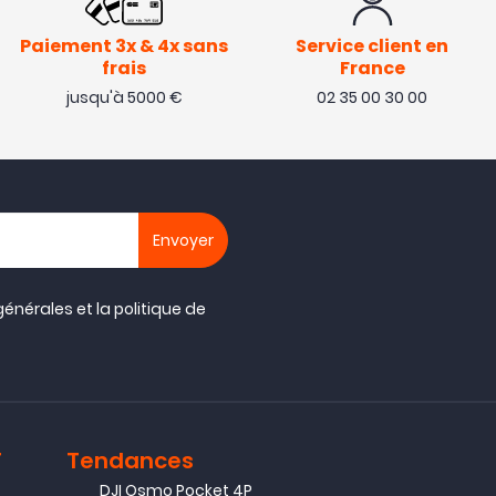
Paiement 3x & 4x sans
Service client en
frais
France
jusqu'à 5000 €
02 35 00 30 00
générales
et la
politique de
T
Tendances
DJI Osmo Pocket 4P