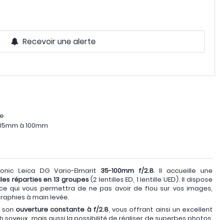
Recevoir une alerte
te
e 35mm à 100mm
onic Leica DG Vario-Elmarit
35-100mm f/2.8
. Il accueille une
illes réparties en 13 groupes
(2 lentilles ED, 1 lentille UED). Il dispose
 ce qui vous permettra de ne pas avoir de flou sur vos images,
raphies à main levée.
t son
ouverture constante à f/2.8
, vous offrant ainsi un excellent
 soyeux, mais aussi la possibilité de réaliser de superbes photos,