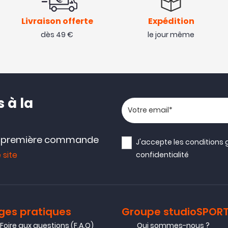
Livraison offerte
Expédition
dès 49 €
le jour même
 à la
Votre adresse email
e première commande
J'accepte les
conditions 
 site
confidentialité
ges pratiques
Groupe studioSPOR
Foire aux questions (F.A.Q)
Qui sommes-nous ?