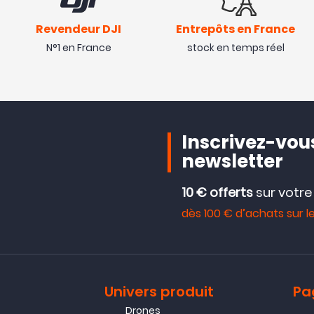
Revendeur DJI
Entrepôts en France
N°1 en France
stock en temps réel
Inscrivez-vous
newsletter
10 € offerts
sur votr
dès 100 € d’achats sur le
Univers produit
Pa
Drones