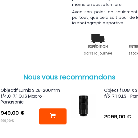
même en basse lumière.
Avec son poids de seulemen
partout, que cela soit pour de
la photographie sportive.
EXPÉDITION
ENTR
dans la journée
stoc
Nous vous recommandons
Objectif Lumix S 28-200mm
Objectif LUMIX
f/4.0-7.1 O.I.S Macro -
f/5-7.1 O.I.S - P
Panasonic
949,00 €
2099,00 €
999,00 €