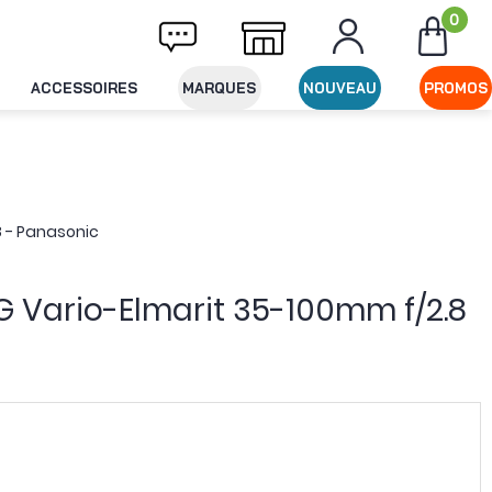
0
ivraison offerte dès 49€ d'achat
Expéditio
ACCESSOIRES
MARQUES
NOUVEAU
PROMOS
8 - Panasonic
DG Vario-Elmarit 35-100mm f/2.8