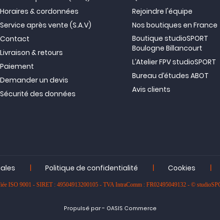
Horaires & cordonnées
Rejoindre l'équipe
Service après vente (S.A.V)
Nos boutiques en France
Boutique studioSPORT
Contact
Boulogne Billancourt
Livraison & retours
L’Atelier FPV studioSPORT
Paiement
Bureau d’études ABOT
Demander un devis
Avis clients
Sécurité des données
|
|
|
gales
Politique de confidentialité
Cookies
rtifiée ISO 9001 - SIRET : 49504913200105 - TVA IntraComm : FR02495049132 - © studioS
-
Propulsé par
OASIS Commerce