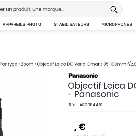
Revendeur DJI N°1 en France
L
APPAREILS PHOTO
STABILISATEURS
MICROPHONES
Par type
>
Zoom
>
Objectif Leica DG Vario-Elmarit 35-100mm f/2.
Objectif Leica 
- Panasonic
Réf. :
AR0054451
,
€
au lieu de
€