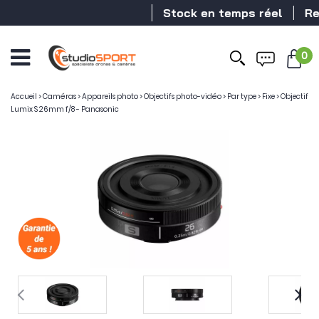
Stock en temps réel
Reve
0
Accueil
>
Caméras
>
Appareils photo
>
Objectifs photo-vidéo
>
Par type
>
Fixe
>
Objectif
Lumix S 26mm f/8 - Panasonic