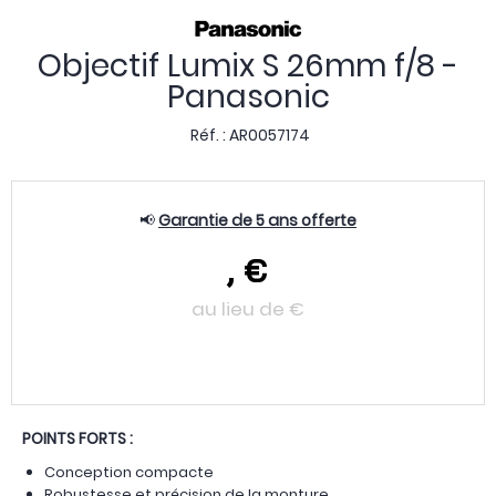
Objectif Lumix S 26mm f/8 -
Panasonic
Réf. :
AR0057174
📢
Garantie de 5 ans offerte
,
€
au lieu de
€
POINTS FORTS :
Conception compacte
Robustesse et précision de la monture