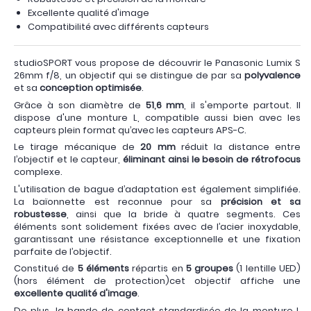
Excellente qualité d'image
Compatibilité avec différents capteurs
studioSPORT vous propose de découvrir le Panasonic Lumix S
26mm f/8, un objectif qui se distingue de par sa
polyvalence
et sa
conception optimisée
.
Grâce à son diamètre de
51,6 mm
, il s'emporte partout. Il
dispose d'une monture L, compatible aussi bien avec les
capteurs plein format qu’avec les capteurs APS-C.
Le tirage mécanique de
20 mm
réduit la distance entre
l’objectif et le capteur,
éliminant ainsi le besoin de rétrofocus
complexe.
L'utilisation de bague d’adaptation est également simplifiée.
La baïonnette est reconnue pour sa
précision et sa
robustesse
, ainsi que la bride à quatre segments. Ces
éléments sont solidement fixées avec de l’acier inoxydable,
garantissant une résistance exceptionnelle et une fixation
parfaite de l’objectif.
Constitué de
5 éléments
répartis en
5 groupes
(1 lentille UED)
(hors élément de protection)cet objectif affiche une
excellente qualité d'image
.
De plus, la bande de contact standardisée de la monture L