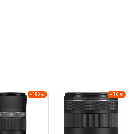
- 153 €
- 70 €