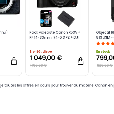
r nu)
Pack vidéaste Canon R50V +
Objectif 
RF 14-30mm f/4-6.3 PZ + DJI
8 IS USM 
Mic Mini + Carte SD V60 128 Go
+ 2e Batterie
Bientôt dispo
En stock
1 049,00 €
799,0
1 199,00 €
829,00 €
e toutes les offres en cours pour trouver du matériel Canon en p