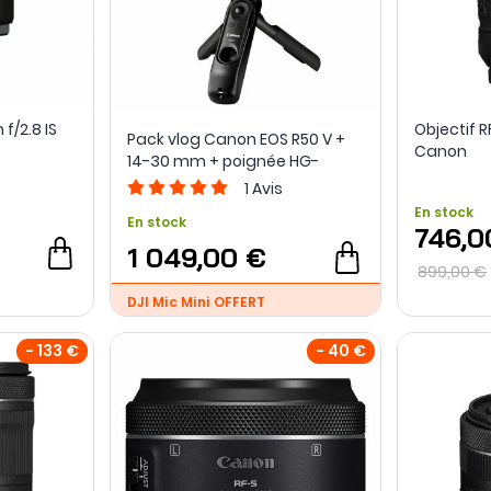
f/2.8 IS
Objectif R
Pack vlog Canon EOS R50 V +
Canon
14-30 mm + poignée HG-
100TBR + Micro DM-E100 +
1
Avis
Carte SD 128Go
En stock
En stock
746,0
1 049,00 €
899,00 €
DJI Mic Mini OFFERT
- 133 €
- 40 €