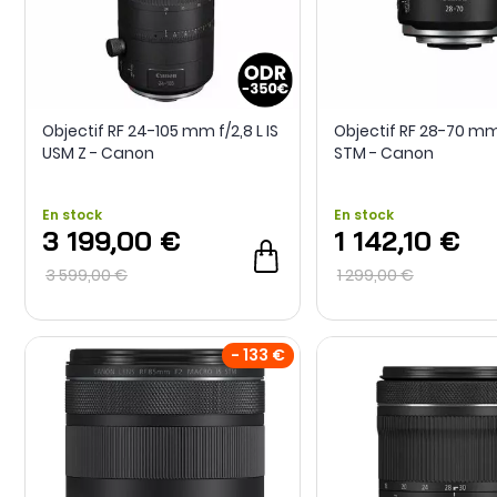
Objectif RF 24-105 mm f/2,8 L IS
Objectif RF 28-70 mm 
USM Z - Canon
STM - Canon
En stock
En stock
3 199,00 €
1 142,10 €
3 599,00 €
1 299,00 €
- 133 €