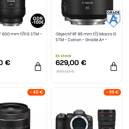
F 600 mm f/11 IS STM -
Objectif RF 85 mm f/2 Macro IS
STM - Canon - Grade A+ -
Reconditionné
En stock
0 €
629,00 €
699,00 €
- 40 €
- 99 €