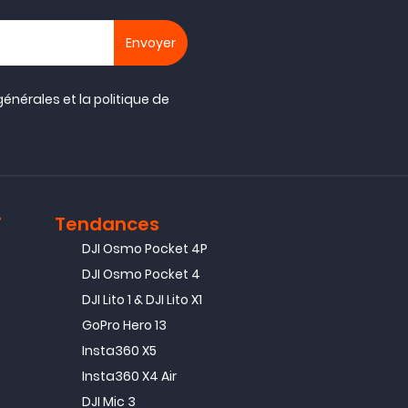
générales
et la
politique de
T
Tendances
DJI Osmo Pocket 4P
DJI Osmo Pocket 4
DJI Lito 1 & DJI Lito X1
GoPro Hero 13
Insta360 X5
Insta360 X4 Air
DJI Mic 3