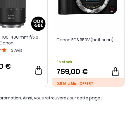
RF 100-400 mm f/5.6-
Canon EOS R50V (boîtier nu)
- Canon
3
Avis
En stock
0 €
759,00 €
DJI Mic Mini OFFERT
romotion. Ainsi, vous retrouverez sur cette page :