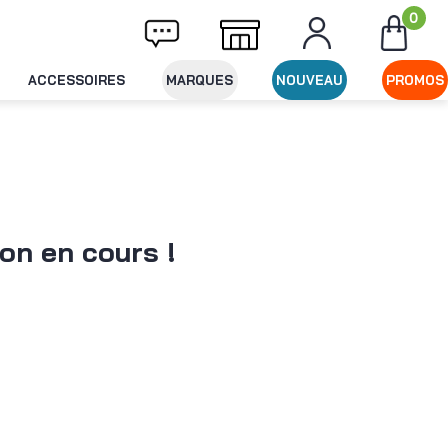
0
raison offerte dès 49€ d'achat
Expédition 
ACCESSOIRES
MARQUES
NOUVEAU
PROMOS
on en cours !