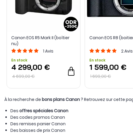
Canon EOS R5 Mark II (boîtier
Canon EOS R8 (boitie
nu)
1
Avis
2
Avis
En stock
En stock
4 299,00 €
1 599,00 €
4 699,00 €
1 699,00 €
À la recherche de
bons plans Canon
? Retrouvez sur cette pag
Des
offres spéciales Canon
Des codes promos Canon
Des remises panier Canon
Des baisses de prix Canon