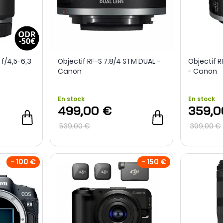
f/4,5-6,3
Objectif RF-S 7.8/4 STM DUAL -
Objectif 
Canon
- Canon
En stock
En stock
499,00 €
359,0
539,00 €
399,00 €
- 100 €
- 150 €