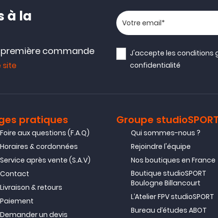
 à la
Votre adresse email
e première commande
J'accepte les
conditions 
 site
confidentialité
ges pratiques
Groupe studioSPOR
Foire aux questions (F.A.Q)
Qui sommes-nous ?
Horaires & cordonnées
Rejoindre l'équipe
Service après vente (S.A.V)
Nos boutiques en France
Boutique studioSPORT
Contact
Boulogne Billancourt
Livraison & retours
L’Atelier FPV studioSPORT
Paiement
Bureau d’études ABOT
Demander un devis