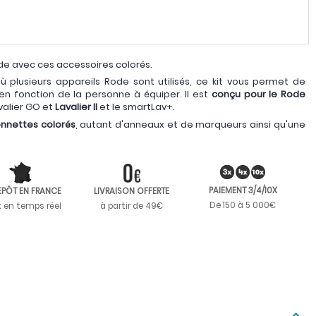
de avec ces accessoires colorés.
 plusieurs appareils Rode sont utilisés, ce kit vous permet de
en fonction de la personne à équiper. Il est
conçu pour le Rode
valier GO et
Lavalier II
et le smartLav+.
nnettes colorés
, autant d'anneaux et de marqueurs ainsi qu'une
PAIEMENT 3/4/10X
EPÔT EN FRANCE
LIVRAISON OFFERTE
De 150 à 5 000€
k en temps réel
à partir de 49€