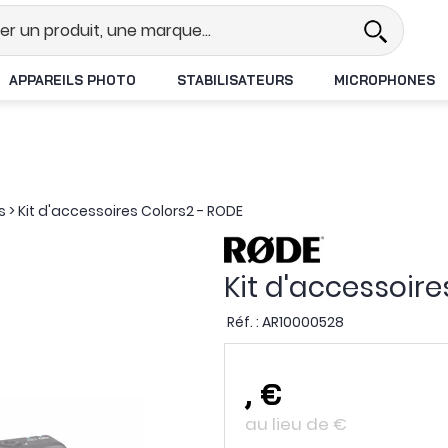
el
Revendeur DJI N°1 en France
APPAREILS PHOTO
STABILISATEURS
MICROPHONES
s
>
Kit d'accessoires Colors2 - RODE
Kit d'accessoire
Réf. :
AR10000528
,
€
au lieu de
€