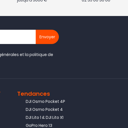
jusqu'à 5000 €
02 35 00 30 00
générales
et la
politique de
T
Tendances
DJI Osmo Pocket 4P
DJI Osmo Pocket 4
DJI Lito 1 & DJI Lito X1
GoPro Hero 13