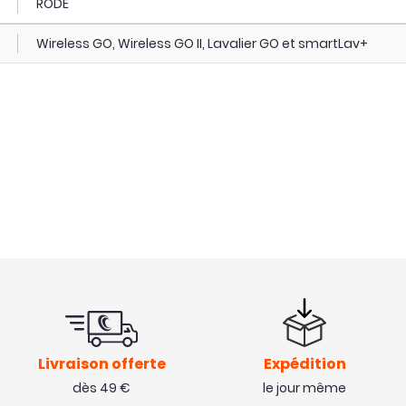
RODE
Wireless GO, Wireless GO II, Lavalier GO et smartLav+
Livraison offerte
Expédition
dès 49 €
le jour même