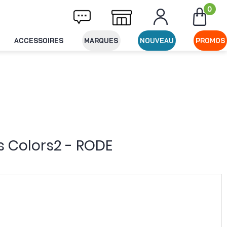
0
Livraison offerte dès 49€ d'achat
Expéditi
ACCESSOIRES
MARQUES
NOUVEAU
PROMOS
s Colors2 - RODE