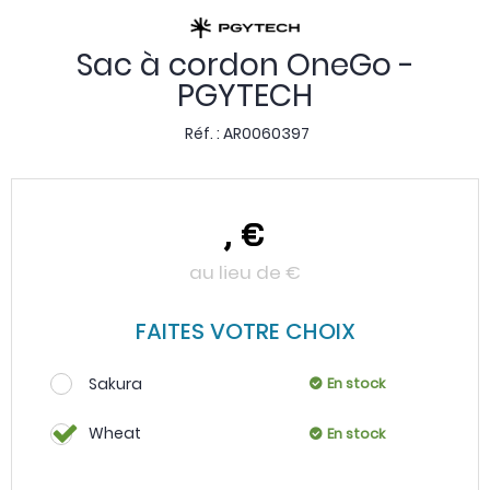
Sac à cordon OneGo -
PGYTECH
Réf. :
AR0060397
,
€
au lieu de
€
FAITES VOTRE CHOIX
Sakura
En stock
Wheat
En stock