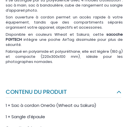
Il se distingue par sa polyvalence avec 4 modes d’utilisation :
sac à main, sac à bandoulière, cube de rangement ou sangle
d’appareil photo.
Son ouverture à cordon permet un accès rapide à votre
équipement, tandis que des compartiments séparés
organisent votre appareil, objectifs et accessoires.
Disponible en couleurs Wheat et Sakura, cette
sacoche
PGYTECH
intègre une poche AirTag dissimulée pour plus de
sécurité.
Fabriqué en polyamide et polyuréthane, elle est légère (180 g)
et compacte (220x300x100 mm), idéale pour les
photographes nomades.
CONTENU DU PRODUIT
1 × Sac à cordon OneGo (Wheat ou Sakura)
1 × Sangle d’épaule