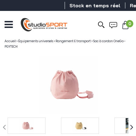
Stock en temps réel
Reve
0
Ouvrir
le
menu
Accueil
>
Équipements universels
>
Rangement & transport
>
Sac à cordon OneGo -
PGYTECH