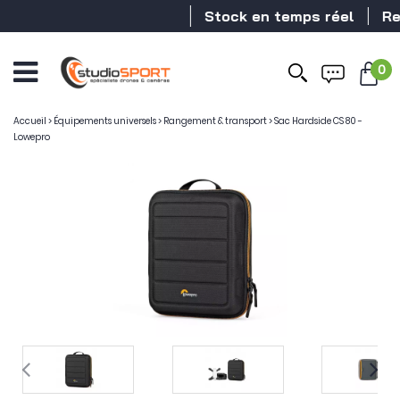
Stock en temps réel
Reve
0
Accueil
>
Équipements universels
>
Rangement & transport
>
Sac Hardside CS 80 -
Lowepro