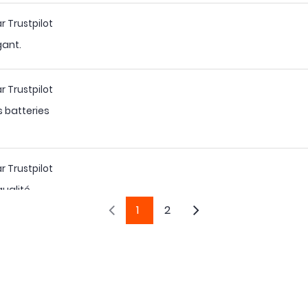
r Trustpilot
gant.
r Trustpilot
s batteries
r Trustpilot
qualité
1
2
r Trustpilot
rotégées.
r Trustpilot