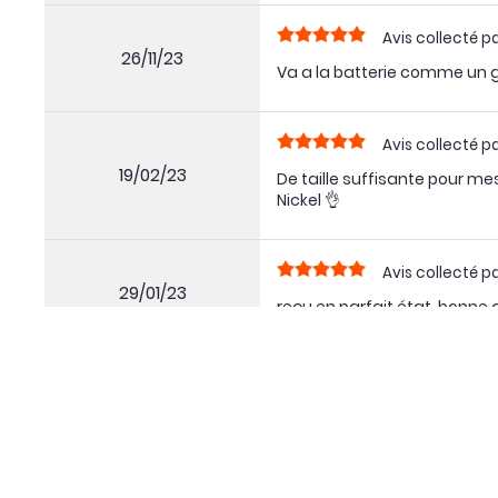
Avis collecté pa
26/11/23
Va a la batterie comme un 
Avis collecté pa
19/02/23
De taille suffisante pour me
Nickel 👌
Avis collecté pa
29/01/23
reçu en parfait état. bonne 
Avis collecté pa
12/01/23
Mes batteries seront bien p
Avis collecté pa