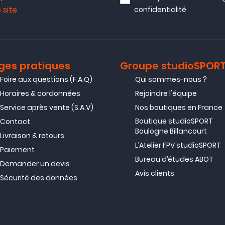
 site
confidentialité
r Trustpilot
 au stockage et transport des batteries.
ges pratiques
Groupe studioSPOR
r Trustpilot
Foire aux questions (F.A.Q)
Qui sommes-nous ?
 de même beaucoup de place
Horaires & cordonnées
Rejoindre l'équipe
Service après vente (S.A.V)
Nos boutiques en France
r Trustpilot
Boutique studioSPORT
Contact
Boulogne Billancourt
atteries "Mavic 2"
Livraison & retours
L’Atelier FPV studioSPORT
Paiement
Bureau d’études ABOT
Demander un devis
r Trustpilot
Avis clients
Sécurité des données
r Trustpilot