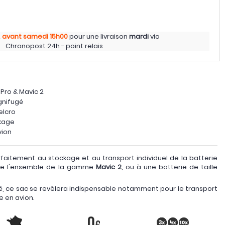
z
avant samedi
15h00
pour une livraison
mardi
via
Chronopost 24h - point relais
 Pro & Mavic 2
gnifugé
elcro
ckage
vion
faitement au stockage et au transport individuel de la batterie
ue l'ensemble de la gamme
Mavic 2
, ou à une batterie de taille
é, ce sac se revèlera indispensable notamment pour le transport
e en avion.