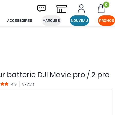
0
vraison offerte dès 49€ d'achat
Expéditio
ACCESSOIRES
MARQUES
NOUVEAU
PROMOS
r batterie DJI Mavic pro / 2 pro
4.9
37 Avis