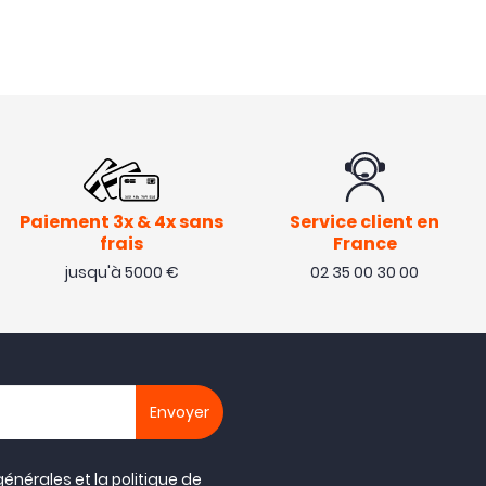
e jeu
Paiement 3x & 4x sans
Service client en
frais
France
jusqu'à 5000 €
02 35 00 30 00
n est très soignée.
mis pour transport aérien de mes
générales
et la
politique de