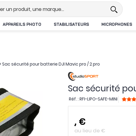
Revendeur DJI N°1 en France
Li
APPAREILS PHOTO
STABILISATEURS
MICROPHONES
>
Sac sécurité pour batterie DJI Mavic pro / 2 pro
Sac sécurité pou
Réf. :
RFI-LIPO-SAFE-MINI
,
€
au lieu de
€