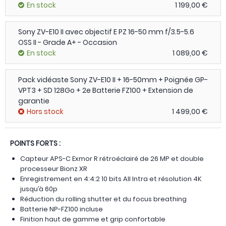
En stock
1 199,00 €
Sony ZV-E10 II avec objectif E PZ 16-50 mm f/3.5-5.6
OSS II - Grade A+ - Occasion
En stock
1 089,00 €
Pack vidéaste Sony ZV-E10 II + 16-50mm + Poignée GP-
VPT3 + SD 128Go + 2e Batterie FZ100 + Extension de
garantie
Hors stock
1 499,00 €
POINTS FORTS :
Capteur APS-C Exmor R rétroéclairé de 26 MP et double
processeur Bionz XR
Enregistrement en 4:4:2 10 bits All Intra et résolution 4K
jusqu’à 60p
Réduction du rolling shutter et du focus breathing
Batterie NP-FZ100 incluse
Finition haut de gamme et grip confortable