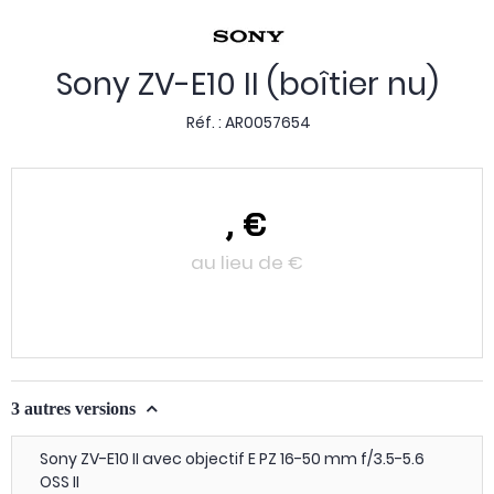
Sony ZV-E10 II (boîtier nu)
Réf. :
AR0057654
,
€
au lieu de
€
3 autres versions
Sony ZV-E10 II avec objectif E PZ 16-50 mm f/3.5-5.6
OSS II