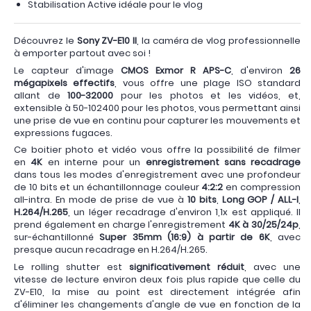
Stabilisation Active idéale pour le vlog
Découvrez le
Sony ZV-E10 II
, la caméra de vlog professionnelle
à emporter partout avec soi !
Le capteur d'image
CMOS Exmor R APS-C
, d'environ
26
mégapixels effectifs
, vous offre une plage ISO standard
allant de
100-32000
pour les photos et les vidéos, et,
extensible à 50-102400 pour les photos, vous permettant ainsi
une prise de vue en continu pour capturer les mouvements et
expressions fugaces.
Ce boitier photo et vidéo vous offre la possibilité de filmer
en
4K
en interne pour un
enregistrement sans recadrage
dans tous les modes d'enregistrement avec une profondeur
de 10 bits et un échantillonnage couleur
4:2:2
en compression
all-intra. En mode de prise de vue à
10 bits
,
Long GOP / ALL-I
,
H.264/H.265
, un léger recadrage d'environ 1,1x est appliqué. Il
prend également en charge l'enregistrement
4K à 30/25/24p
,
sur-échantillonné
Super 35mm (16:9) à partir de 6K
, avec
presque aucun recadrage en H.264/H.265.
Le rolling shutter est
significativement réduit
, avec une
vitesse de lecture environ deux fois plus rapide que celle du
ZV-E10, la mise au point est directement intégrée afin
d'éliminer les changements d'angle de vue en fonction de la