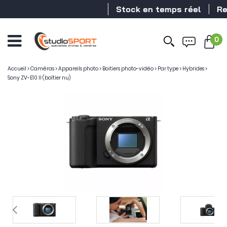
Stock en temps réel
Revende
0
Accueil
>
Caméras
>
Appareils photo
>
Boitiers photo-vidéo
>
Par type
>
Hybrides
>
Sony ZV-E10 II (boîtier nu)