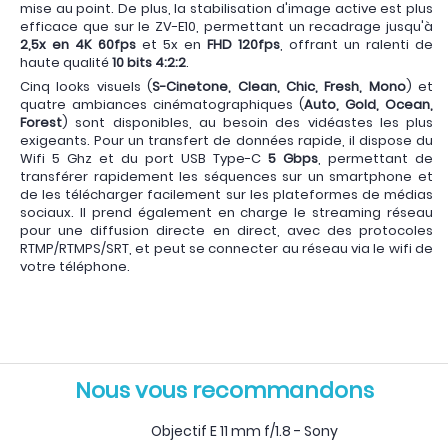
mise au point. De plus, la stabilisation d'image active est plus
efficace que sur le ZV-E10, permettant un recadrage jusqu'à
2,5x en 4K 60fps
et 5x en
FHD 120fps
, offrant un ralenti de
haute qualité
10 bits 4:2:2
.
Cinq looks visuels (
S-Cinetone, Clean, Chic, Fresh, Mono
) et
quatre ambiances cinématographiques (
Auto, Gold, Ocean,
Forest
) sont disponibles, au besoin des vidéastes les plus
exigeants. Pour un transfert de données rapide, il dispose du
Wifi 5 Ghz et du port USB Type-C
5 Gbps
, permettant de
transférer rapidement les séquences sur un smartphone et
de les télécharger facilement sur les plateformes de médias
sociaux. Il prend également en charge le streaming réseau
pour une diffusion directe en direct, avec des protocoles
RTMP/RTMPS/SRT, et peut se connecter au réseau via le wifi de
votre téléphone.
Nous vous recommandons
Objectif E 11 mm f/1.8 - Sony