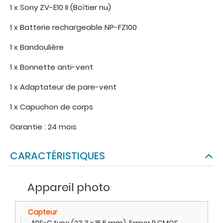
1 x Sony ZV-E10 II (Boîtier nu)
1 x Batterie rechargeable NP-FZ100
1 x Bandoulière
1 x Bonnette anti-vent
1 x Adaptateur de pare-vent
1 x Capuchon de corps
Garantie : 24 mois
CARACTÉRISTIQUES
Appareil photo
Capteur
APS-C type (23.3 x 15.5 mm), Exmor R CMOS