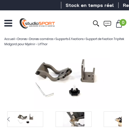
Stock en temps réel
Rev
0
Accueil
>
Drones
>
Drones-caméras
>
Supports & fixations
>
Support de fixation Tripltek
Midgard pour Mjølnir - LifThor