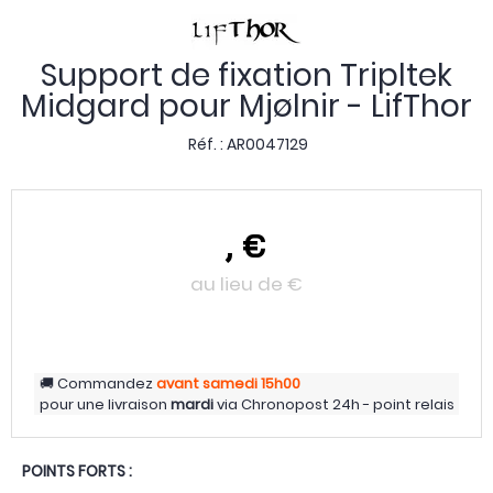
Support de fixation Tripltek
Midgard pour Mjølnir - LifThor
Réf. :
AR0047129
,
€
au lieu de
€
Commandez
avant samedi
15h00
pour une livraison
mardi
via
Chronopost 24h - point relais
POINTS FORTS :