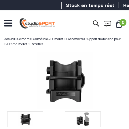
Stock en temps réel
Rev
0
Accueil
>
Caméras
>
Caméras DJI
>
Pocket 3
>
Accessoires
>
Support d'extension pour
DJI Osmo Pocket 3 - StartRC