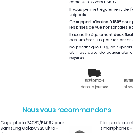
câble USB-C vers USB-C.
Il vous permet également de l
trépieds.
Ce
support s'incline à 180°
pour 
les prises de vue horizontales et
Il accueille également
deux fixa
des lumières LED pour les prises 
Ne pesant que 60 g, ce support 
et il est doté de coussinets 
rayures
.
EXPÉDITION
ENTR
dans la journée
stoc
Nous vous recommandons
Cage photo PA082/PA092 pour
Plaque de mont
Samsung Galaxy S25 Ultra -
smartphones - 