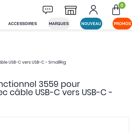
0
ivraison offerte dès 49€ d'achat
Expéditio
ACCESSOIRES
MARQUES
NOUVEAU
PROMOS
ble USB-C vers USB-C - SmallRig
nctionnel 3559 pour
c câble USB-C vers USB-C -