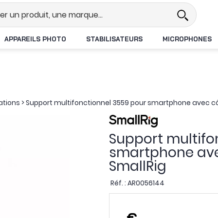
l
Revendeur DJI N°1 en France
L
APPAREILS PHOTO
STABILISATEURS
MICROPHONES
ations
>
Support multifonctionnel 3559 pour smartphone avec câ
Support multifo
smartphone ave
SmallRig
Réf. :
AR0056144
,
€