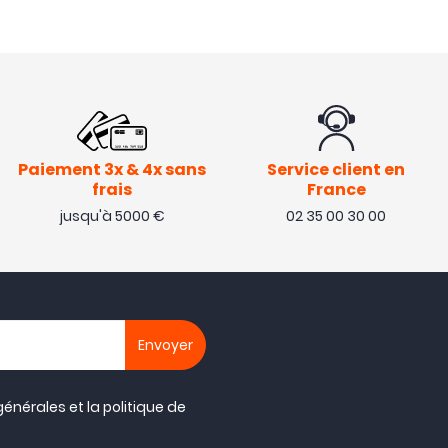
Paiement 3x & 4x sans
Service client en
frais
France
jusqu'à 5000 €
02 35 00 30 00
générales
et la
politique de