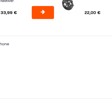
Neewer
33,99 €
22,00 €
tphone