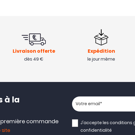
Livraison offerte
Expédition
dès 49 €
le jour même
 à la
Votre adresse email
e première commande
J'accepte les
conditions 
 site
confidentialité