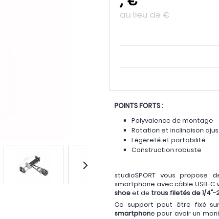
au lieu de
€
POINTS FORTS :
Polyvalence de montage
Rotation et inclinaison aju
Légèreté et portabilité
Construction robuste
studioSPORT vous propose de
smartphone avec câble USB-C ve
shoe
et de
trous filetés de 1/4"-
Ce support peut être fixé sur
smartphon
e pour avoir un mon