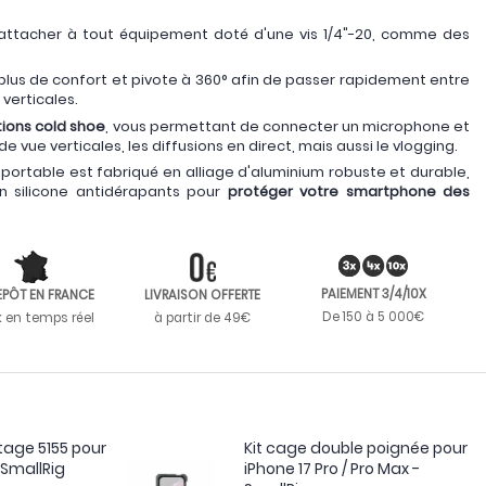
'attacher à tout équipement doté d'une vis 1/4"-20, comme des
plus de confort et pivote à 360° afin de passer rapidement entre
 verticales.
tions cold shoe
, vous permettant de connecter un microphone et
de vue verticales, les diffusions en direct, mais aussi le vlogging.
portable est fabriqué en alliage d'aluminium robuste et durable,
en silicone antidérapants pour
protéger votre smartphone des
PAIEMENT 3/4/10X
EPÔT EN FRANCE
LIVRAISON OFFERTE
De 150 à 5 000€
k en temps réel
à partir de 49€
age 5155 pour
Kit cage double poignée pour
SmallRig
iPhone 17 Pro / Pro Max -