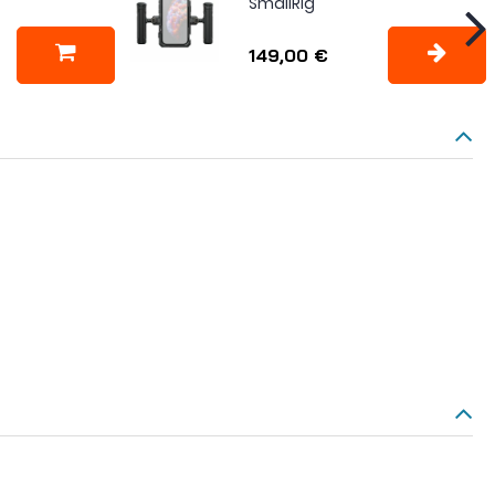
SmallRig
149,00 €