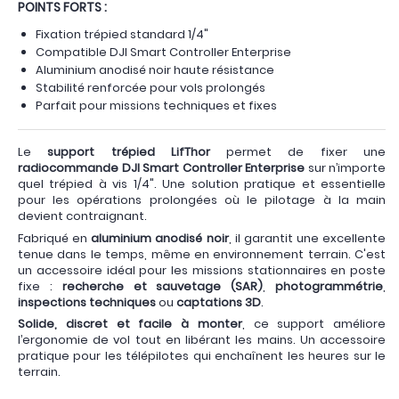
POINTS FORTS :
Fixation trépied standard 1/4"
Compatible DJI Smart Controller Enterprise
Aluminium anodisé noir haute résistance
Stabilité renforcée pour vols prolongés
Parfait pour missions techniques et fixes
Le
support trépied LifThor
permet de fixer une
radiocommande DJI Smart Controller Enterprise
sur n’importe
quel trépied à vis 1/4". Une solution pratique et essentielle
pour les opérations prolongées où le pilotage à la main
devient contraignant.
Fabriqué en
aluminium anodisé noir
, il garantit une excellente
tenue dans le temps, même en environnement terrain. C'est
un accessoire idéal pour les missions stationnaires en poste
fixe :
recherche et sauvetage (SAR)
,
photogrammétrie
,
inspections techniques
ou
captations 3D
.
Solide, discret et facile à monter
, ce support améliore
l’ergonomie de vol tout en libérant les mains. Un accessoire
pratique pour les télépilotes qui enchaînent les heures sur le
terrain.