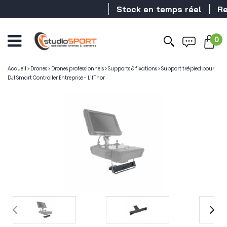
Stock en temps réel
Reve
0
Accueil
>
Drones
>
Drones professionnels
>
Supports & fixations
>
Support trépied pour
DJI Smart Controller Entreprise - LifThor