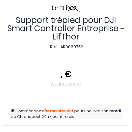
Support trépied pour DJI
Smart Controller Entreprise -
LifThor
Réf. :
AR0060752
,
€
au lieu de
€
Commandez
dès maintenant
pour une livraison
mardi
via
Chronopost 24h - point relais