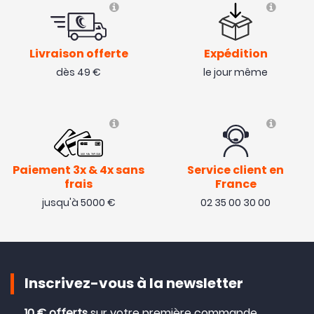
Livraison offerte
Expédition
dès 49 €
le jour même
Paiement 3x & 4x sans
Service client en
frais
France
jusqu'à 5000 €
02 35 00 30 00
Inscrivez-vous à la newsletter
10 € offerts
sur votre première commande