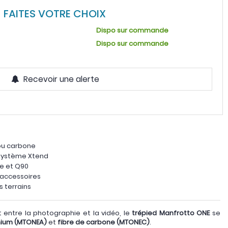
FAITES VOTRE CHOIX
Dispo sur commande
Dispo sur commande
Recevoir une alerte
 ou carbone
système Xtend
e et Q90
 accessoires
s terrains
 entre la photographie et la vidéo, le
trépied Manfrotto ONE
se
nium (MTONEA)
et
fibre de carbone (MTONEC)
.