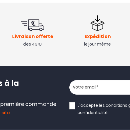
Livraison offerte
Expédition
dès 49 €
le jour même
 à la
Votre adresse email
e première commande
J'accepte les
conditions 
 site
confidentialité