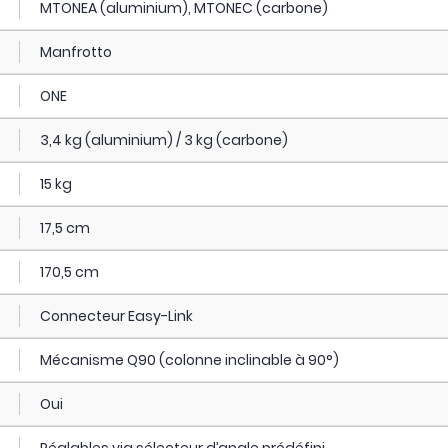
MTONEA (aluminium), MTONEC (carbone)
Manfrotto
ONE
3,4 kg (aluminium) / 3 kg (carbone)
15 kg
17,5 cm
170,5 cm
Connecteur Easy-Link
Mécanisme Q90 (colonne inclinable à 90°)
Oui
Réglables via sélecteur d’angle prédéfini