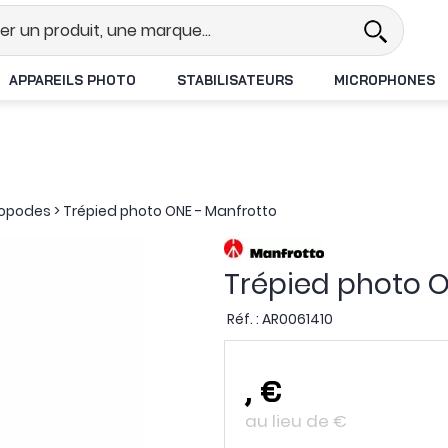
l
Revendeur DJI N°1 en France
L
APPAREILS PHOTO
STABILISATEURS
MICROPHONES
nopodes
>
Trépied photo ONE - Manfrotto
Trépied photo O
Réf. :
AR0061410
,
€
au lieu de
€