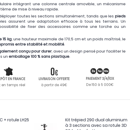
dulaire intégrant une colonne centrale amovible, un mécanisme
système de mise à niveau rapide.
éployer toutes les sections simultanément, tandis que les
pieds
les assurent une adaptation efficace à tous les terrains. Un
possibilité de fixer des accessoires comme une torche ou un
 15 kg
, une hauteur maximale de 170,5 cm et un poids maîtrisé, le
romis entre stabilité et mobilité
.
galement conçu pour durer
, avec un design pensé pour faciliter le
ns un
emballage 100 % sans plastique
.
PAIEMENT 3/4/10X
EPÔT EN FRANCE
LIVRAISON OFFERTE
De 150 à 5 000€
k en temps réel
à partir de 49€
 + rotule LH25
Kit trépied 290 dual aluminium
à 3 sections avec sa rotule 3D