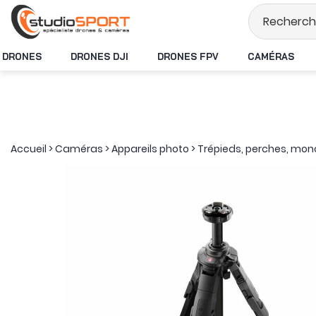
Stock en temps rée
DRONES
DRONES DJI
DRONES FPV
CAMÉRAS
Accueil
>
Caméras
>
Appareils photo
>
Trépieds, perches, mo