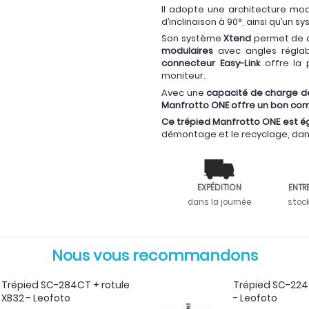
Il adopte une architecture mo
d’inclinaison à 90°, ainsi qu’un 
Son système
Xtend
permet de d
modulaires
avec angles réglab
connecteur Easy-Link
offre la 
moniteur.
Avec une
capacité de charge de
Manfrotto ONE offre un bon comp
Ce trépied Manfrotto ONE est é
démontage et le recyclage, da
EXPÉDITION
ENTR
dans la journée
stoc
Nous vous recommandons
Trépied SC-284CT + rotule
Trépied SC-224C
XB32 - Leofoto
- Leofoto