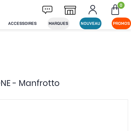
0
ivraison offerte dès 49€ d'achat
Expéditio
ACCESSOIRES
MARQUES
NOUVEAU
PROMOS
NE - Manfrotto