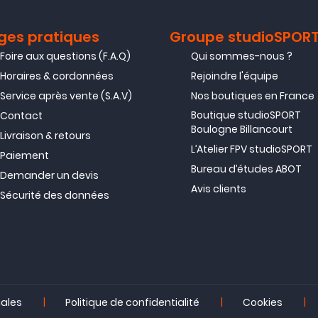
ges pratiques
Groupe studioSPOR
Foire aux questions (F.A.Q)
Qui sommes-nous ?
Horaires & cordonnées
Rejoindre l'équipe
Service après vente (S.A.V)
Nos boutiques en France
Boutique studioSPORT
Contact
Boulogne Billancourt
Livraison & retours
L’Atelier FPV studioSPORT
Paiement
Bureau d’études ABOT
Demander un devis
Avis clients
Sécurité des données
|
|
|
gales
Politique de confidentialité
Cookies