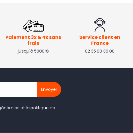
Paiement 3x & 4x sans
Service client en
frais
France
jusqu'à 5000 €
02 35 00 30 00
générales
et la
politique de