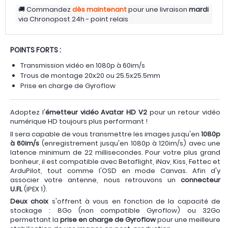
Commandez
dès maintenant
pour une livraison
mardi
via
Chronopost 24h - point relais
POINTS FORTS :
Transmission vidéo en 1080p à 60im/s
Trous de montage 20x20 ou 25.5x25.5mm
Prise en charge de Gyroflow
Adoptez l'
émetteur vidéo Avatar HD V2
pour un retour vidéo
numérique HD toujours plus performant !
Il sera capable de vous transmettre les images jusqu'en
1080p
à 60im/s
(enregistrement jusqu'en 1080p à 120im/s) avec une
latence minimum de 22 millisecondes. Pour votre plus grand
bonheur, il est compatible avec Betaflight, iNav, Kiss, Fettec et
ArduPilot, tout comme l'OSD en mode Canvas. Afin d'y
associer votre antenne, nous retrouvons un
connecteur
U.FL
(IPEX 1).
Deux choix
s'offrent à vous en fonction de la capacité de
stockage : 8Go (non compatible Gyroflow) ou 32Go
permettant la
prise en charge de Gyroflow
pour une meilleure