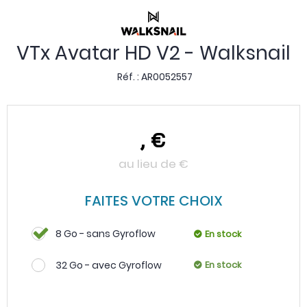
VTx Avatar HD V2 - Walksnail
Réf. :
AR0052557
,
€
au lieu de
€
FAITES VOTRE CHOIX
8 Go - sans Gyroflow
En stock
32 Go - avec Gyroflow
En stock