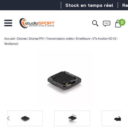
Stock en temps réel
Reve
0
Accueil
>
Drones
>
Drones FPV
>
Transmission vidéo
>
Émetteurs
>
VTx Avatar HD V2 -
Walksnail