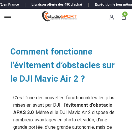
|
|
°1 en France
Livraison offerte dès 49€ d'achat
Expédition le jour mêm
0
Comment fonctionne
l’évitement d’obstacles sur
le DJI Mavic Air 2 ?
C’est l’une des nouvelles fonctionnalités les plus
mises en avant par DJI : l’
évitement d’obstacle
APAS 3.0
. Même si le DJI Mavic Air 2 dispose de
nombreux
avantages en photo et vidéo
, d’une
grande portée
, d’une
grande autonomie
, mais ce