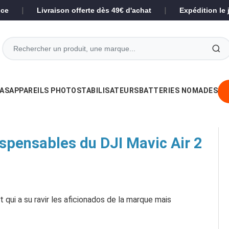
|
|
nce
Livraison offerte dès 49€ d'achat
Expédition le
AS
APPAREILS PHOTO
STABILISATEURS
BATTERIES NOMADES
ispensables du DJI Mavic Air 2
qui a su ravir les aficionados de la marque mais