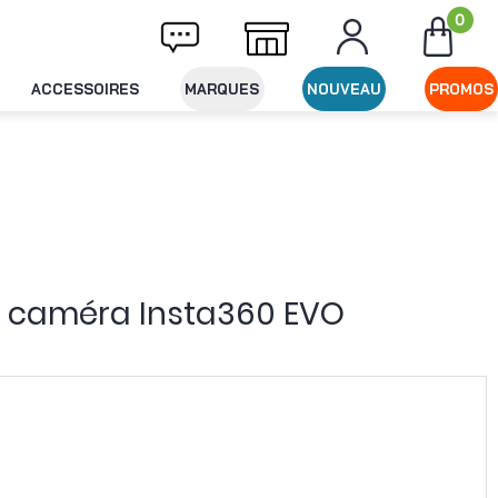
0
ivraison offerte dès 49€ d'achat
Expéditio
ACCESSOIRES
MARQUES
NOUVEAU
PROMOS
 caméra Insta360 EVO