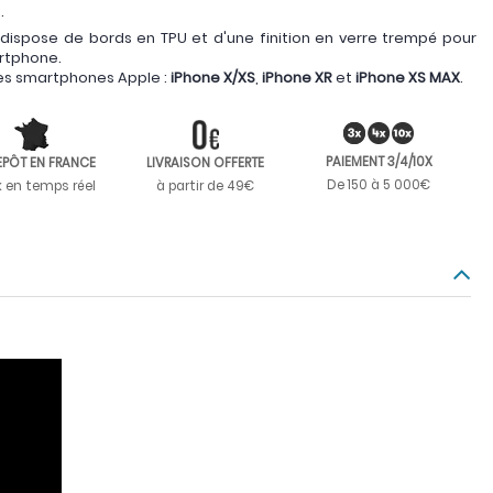
.
 dispose de bords en TPU et d'une finition en verre trempé pour
artphone.
les smartphones Apple :
iPhone X/XS
,
iPhone XR
et
iPhone XS MAX
.
PAIEMENT 3/4/10X
EPÔT EN FRANCE
LIVRAISON OFFERTE
De 150 à 5 000€
k en temps réel
à partir de 49€