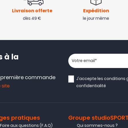
Livraison offerte
Expédition
dès 49 €
le jour même
 à la
Votre adresse email
e première commande
J'accepte les
conditions 
 site
confidentialité
ges pratiques
Groupe studioSPOR
Foire aux questions (F.A.Q)
Qui sommes-nous ?