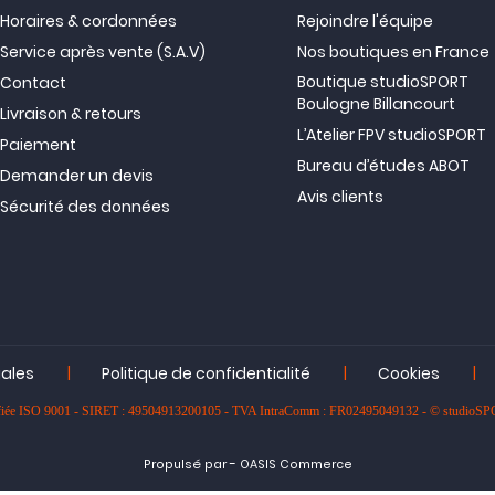
Horaires & cordonnées
Rejoindre l'équipe
Service après vente (S.A.V)
Nos boutiques en France
Boutique studioSPORT
Contact
Boulogne Billancourt
Livraison & retours
L’Atelier FPV studioSPORT
Paiement
Bureau d’études ABOT
Demander un devis
Avis clients
Sécurité des données
|
|
|
gales
Politique de confidentialité
Cookies
rtifiée ISO 9001 - SIRET : 49504913200105 - TVA IntraComm : FR02495049132 - © studioS
-
Propulsé par
OASIS Commerce