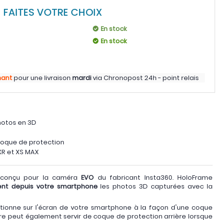
FAITES VOTRE CHOIX
En stock
En stock
nant
pour une livraison
mardi
via
Chronopost 24h - point relais
hotos en 3D
coque de protection
XR et XS MAX
 conçu pour la caméra
EVO
du fabricant Insta360. HoloFrame
ent depuis votre smartphone
les photos 3D capturées avec la
tionne sur l'écran de votre smartphone à la façon d'une coque
ire peut également servir de coque de protection arrière lorsque