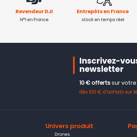
Revendeur DJI
Entrepôts en France
N°1 en France
stock en temps réel
Inscrivez-vous
newsletter
10 € offerts
sur votr
dès 100 € d’achats sur le
Univers produit
Pa
Drones