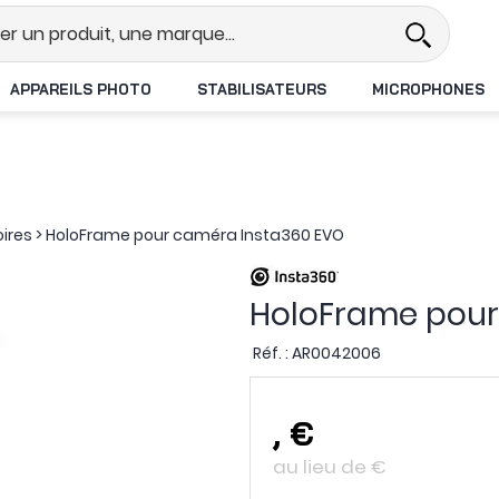
l
Revendeur DJI N°1 en France
L
APPAREILS PHOTO
STABILISATEURS
MICROPHONES
oires
>
HoloFrame pour caméra Insta360 EVO
HoloFrame pour
Réf. :
AR0042006
,
€
au lieu de
€