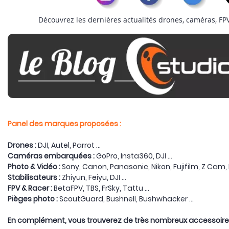
Découvrez les dernières actualités drones, caméras, FPV.
Panel des marques proposées :
Drones :
DJI, Autel, Parrot ...
Caméras embarquées :
GoPro, Insta360, DJI ...
Photo & Vidéo :
Sony, Canon, Panasonic, Nikon, Fujifilm, Z Cam, 
Stabilisateurs :
Zhiyun, Feiyu, DJI ...
FPV & Racer :
BetaFPV, TBS, FrSky, Tattu ...
Pièges photo :
ScoutGuard, Bushnell, Bushwhacker ...
En complément, vous trouverez de très nombreux accessoires e